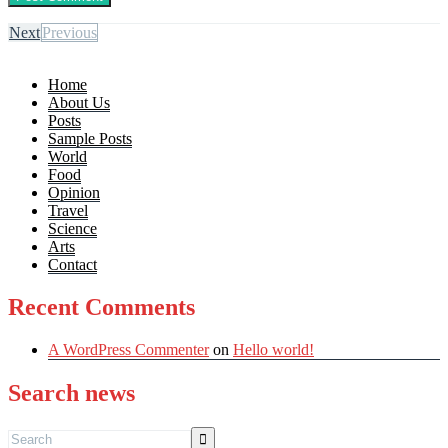
Next
Previous
Home
About Us
Posts
Sample Posts
World
Food
Opinion
Travel
Science
Arts
Contact
Recent Comments
A WordPress Commenter
on
Hello world!
Search news