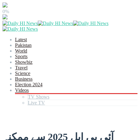
0%
Latest
Pakistan
World
Sports
Showbiz
Travel
Science
Business
Election 2024
Videos
TV Shows
Live TV
آئی پی ایل 2025 سے ممکنہ