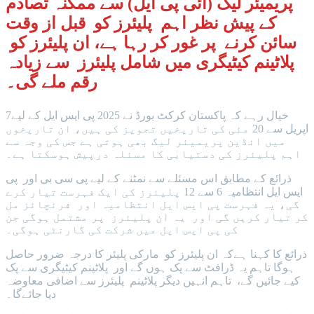
پریمیئر لیگ (آئی پی ایل) سے ممکنہ تصادم
کے پیش نظر اہم پلیئرز کو قبل از وقت
سائن کرنے پر غور کر رہا ہے، ان پلیئرز کو
پلاٹینم کیٹیگری میں شامل پلیئرز سے زیادہ
رقم ملے گی۔
خیال رہے کہ پاکستان کرکٹ بورڈ نے 2025 پی ایس ایل کے لیے7
اپریل سے 20 مئی کی تاریخیں تجویز کی ہیں، ان تاریخوں
میں انڈین پریمیئر لیگ بھی ہوتی ہے جس کی وجہ سے
اہم پلیئرز کی دستیابی کا مسئلہ درپیش ہوسکتا ہے۔
ذرائع کے مطابق اس مسئلے سے نمٹنے کے لیے پی سی بی اور پی
ایس ایل انتظامیہ 6 سے 12 پلیئرز کی ایک فہرست تیار کرے
گی، یہ فہرست پی ایس ایل انتظامیہ اور فرنچائز مل
کر تیار کریں گی اور یہ ان پلیئرز پر مشتمل ہوگی جن
کی پی ایس ایل میں شرکت کی گارنٹی ہوگی۔
ذرائع کا کہنا ہےکہ ان پلیئرز کو مارکی پلیئر کا درجہ ضرور حاصل
ہوگا تاہم یہ ڈرافٹ سے پک ہوں گے اور پلاٹینم کیٹیگری سے پک
کیے جائیں گے، تاہم انہیں دیگر پلاٹینم پلیئرز سے اضافی معاوضہ
دیا جائےگا۔