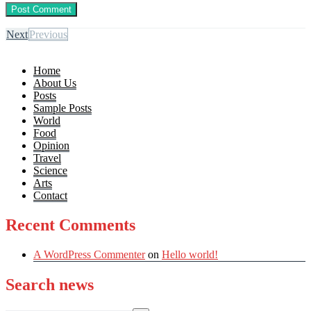
Next
Previous
Home
About Us
Posts
Sample Posts
World
Food
Opinion
Travel
Science
Arts
Contact
Recent Comments
A WordPress Commenter
on
Hello world!
Search news