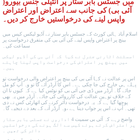
میں جسٹس بابر ستار پر انٹیلی جنس بیورو(
آئی بی) کی جانب سے اعتراض اور اعتراض
واپس لینے کی درخواستیں خارج کر دیں۔
اسلام آباد ہائی کورٹ کے جسٹس بابر ستار نے آڈیو لیکس کیس میں
بینچ پر اعتراض واپس لینے کی آئی بی کی متفرق درخواست پر
سماعت کی۔
اسسٹنٹ اٹارنی جنرل نے کہا کہ آئی بی کی آڈیو لیکس
میں بینچ پر اعتراض کی درخواست واپس لینا چاہتے
ہیں۔
اس پر عدالت نے کہا آئی بی کی بینچ پر اعتراض والی درخواست تو
پہلے ہی خارج کی جا چکی ہے۔ اس کا آرڈر آئے گا تو وہ آپ کو مل
جائے گا۔ آرڈر میں ڈی جی آئی بی کو نوٹس کیا ہے کہ کیوں نا ان
کے خلاف توہین عدالت کی کارروائی کی جائے۔ آرڈر میں یہ بھی
پوچھا گیا ہے کہ یہ درخواست دائر کرنے کی اتھارٹی کس نے دی
تھی۔ آپ نے اس پر جواب دینا ہے ،وہ آرڈر آنے کے بعد دے دیجیے گا۔
واضح رہے کہ آئی بی سمیت 4 اداروں نے جسٹس بابر ستار
پر اعتراض کرتے ہوئے کیس سے الگ ہونے کی درخواستیں
دائر کی تھیں ۔