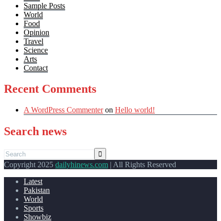
Sample Posts
World
Food
Opinion
Travel
Science
Arts
Contact
Recent Comments
A WordPress Commenter
on
Hello world!
Search news
Copyright 2025
dailyhinews.com
| All Rights Reserved
Latest
Pakistan
World
Sports
Showbiz