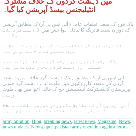
میں دہشت گردوں کے خلاف مشترکہ
انٹیلیجنس بیسڈ آپریشن کیا گیا۔
پاک فوج کے شعبہ تعلقات عامہ ( آئی ایس پی آر) کے مطابق آپریشن
کے دوران شدید فائرنگ کا تبادلہ ہوا جس میں 3 دہشت گرد ہلاک
ہوگئے۔
ہلاک دہشت گرد کی شناخت دہشت گردوں کےسرغنہ عظمت
عرف عظمتی کےنام سے ہوئی ہے۔
ہلاک دہشت گردوں میں دہشت گرد سرغنہ کرامت عرف
حنظلہ اور دہشت گرد ریحان بھی شامل ہے۔
آئی ایس پی آر کے مطابق ہلاک دہشت گرد علاقے میں دہشت
گردی کی متعدد کارروائیوں میں ملوث تھے، دہشت گرد جنوبی
وزیرستان کےڈسٹرکٹ اینڈسیشن جج کےحالیہ اغوا میں بھی ملوث
رہے۔
آئی ایس پی آر کے مطابق سکیورٹی فورسز ملک سے دہشت
گردی کی لعنت کے خاتمے کے لیے پرعزم ہیں۔
army opration
,
Blog
,
breaking news
,
latest news
,
Magazine
,
News
,
news updates
,
Newspaper
,
pakistan army operation against terorist