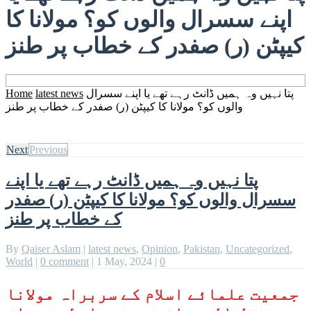
اپنے سسرال والوں کو؟ مولانا کا
کیپٹن (ر) صفدر کے خطاب پر طنز
پتا نہیں وہ ہمیں ڈانٹ رہے تھے یا اپنے سسرال
latest news
Home
والوں کو؟ مولانا کا کیپٹن (ر) صفدر کے خطاب پر طنز
Next
Previous
پتا نہیں وہ ہمیں ڈانٹ رہے تھے یا اپنے
سسرال والوں کو؟ مولانا کا کیپٹن (ر) صفدر
کے خطاب پر طنز
By
Qaiser Aslam
|
latest news
,
Opinion
,
Pakistan
,
Uncategorized
,
World
|
0 comment
|
1 May, 2024
|
0
جمعیت علمائے اسلام کے سربراہ مولانا