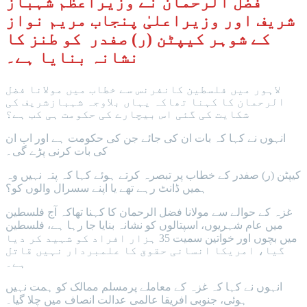
فضل الرحمان نے وزیراعظم شہباز
شریف اور وزیراعلیٰ پنجاب مریم نواز
کے شوہر کیپٹن (ر) صفدر کو طنز کا
نشانہ بنایا ہے۔
لاہور میں فلسطین کانفرنس سے خطاب میں مولانا فضل
الرحمان کا کہنا تھاکہ یہاں بلاوجہ شہبازشریف کی
شکایت کی گئی اس بیچارے کی حکومت ہی کب ہے؟
انہوں نے کہا کہ بات ان کی جائے جن کی حکومت ہے اور اب ان
کی بات کرنی پڑے گی۔
کیپٹن (ر) صفدر کے خطاب پر تبصرہ کرتے ہوئے کہا کہ پتہ نہیں وہ
ہمیں ڈانٹ رہے تھے یا اپنے سسرال والوں کو؟
غزہ کے حوالے سے مولانا فضل الرحمان کا کہنا تھاکہ آج فلسطین
میں عام شہریوں، اسپتالوں کو نشانہ بنایا جا رہا ہے، فلسطین
میں بچوں اور خواتین سمیت 35 ہزار افراد کو شہید کر دیا
گیا، امریکا انسانی حقوق کا علمبردار نہیں قاتل
ہے۔
انہوں نے کہا کہ غزہ کے معاملے پرمسلم ممالک کو ہمت نہیں
ہوئی، جنوبی افریقا عالمی عدالت انصاف میں چلا گیا۔