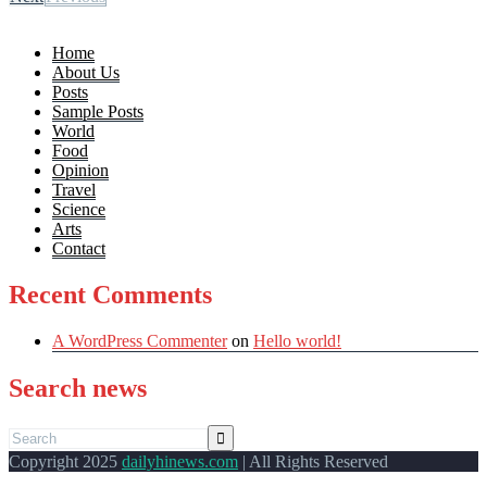
Home
About Us
Posts
Sample Posts
World
Food
Opinion
Travel
Science
Arts
Contact
Recent Comments
A WordPress Commenter
on
Hello world!
Search news
Copyright 2025
dailyhinews.com
| All Rights Reserved