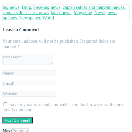
big news
,
Blog
,
breaking news
,
captan safdar and maryam nawaz
,
captan safdar latest news
,
latest news
,
Magazine
,
News
,
news
updates
,
Newspaper
,
World
Leave a Comment
Your email address will not be published.
Required fields are
marked
*
Save my name, email, and website in this browser for the next
time I comment.
Next
Previous