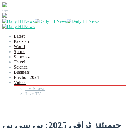
0%
Latest
Pakistan
World
Sports
Showbiz
Travel
Science
Business
Election 2024
Videos
TV Shows
Live TV
چیمپئنز ٹرافی 2025: پی سی بی