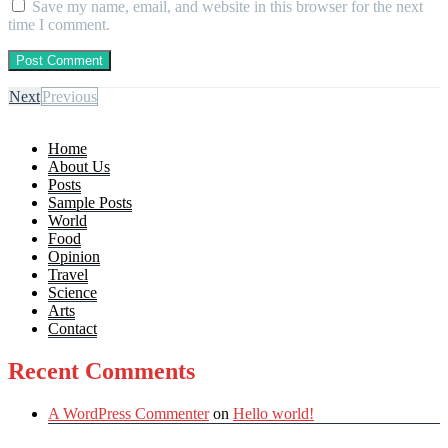
Save my name, email, and website in this browser for the next
time I comment.
Next
Previous
Home
About Us
Posts
Sample Posts
World
Food
Opinion
Travel
Science
Arts
Contact
Recent Comments
A WordPress Commenter
on
Hello world!