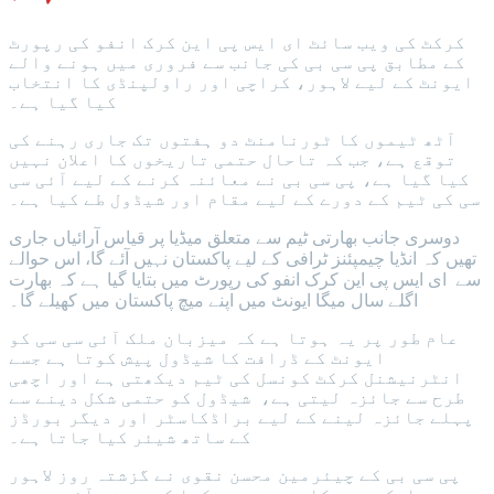
کرکٹ کی ویب سائٹ ای ایس پی این کرک انفو کی رپورٹ
کے مطابق پی سی بی کی جانب سے فروری میں ہونے والے
ایونٹ کے لیے لاہور، کراچی اور راولپنڈی کا انتخاب
کیا گیا ہے۔
آٹھ ٹیموں کا ٹورنامنٹ دو ہفتوں تک جاری رہنے کی
توقع ہے، جب کہ تاحال حتمی تاریخوں کا اعلان نہیں
کیا گیا ہے، پی سی بی نے معائنہ کرنے کے لیے آئی سی
سی کی ٹیم کے دورے کے لیے مقام اور شیڈول طے کیا ہے۔
دوسری جانب بھارتی ٹیم سے متعلق میڈیا پر قیاس آرائیاں جاری
تھیں کہ انڈیا چیمپئنز ٹرافی کے لیے پاکستان نہیں آئے گا، اس حوالے
سے ای ایس پی این کرک انفو کی رپورٹ میں بتایا گیا ہے کہ بھارت
اگلے سال میگا ایونٹ میں اپنے میچ پاکستان میں کھیلے گا۔
عام طور پر یہ ہوتا ہے کہ میزبان ملک آئی سی سی کو
ایونٹ کے ڈرافت کا شیڈول پیش کوتا ہے جسے
انٹرنیشنل کرکٹ کونسل کی ٹیم دیکھتی ہے اور اچھی
طرح سے جائزہ لیتی ہے، شیڈول کو حتمی شکل دینے سے
پہلے جائزہ لینے کے لیے براڈکاسٹر اور دیگر بورڈز
کے ساتھ شیئر کیا جاتا ہے۔
پی سی بی کے چیئرمین محسن نقوی نے گزشتہ روز لاہور