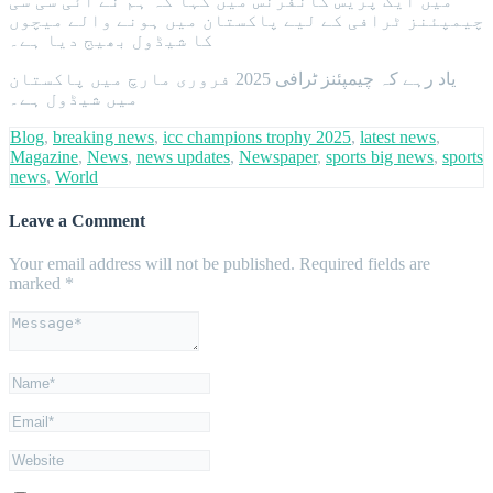
میں ایک پریس کانفرنس میں کہا کہ ہم نے آئی سی سی
چیمپئنز ٹرافی کے لیے پاکستان میں ہونے والے میچوں
کا شیڈول بھیج دیا ہے۔
یاد رہے کہ چیمپئنز ٹرافی 2025 فروری مارچ میں پاکستان
میں شیڈول ہے۔
Blog
,
breaking news
,
icc champions trophy 2025
,
latest news
,
Magazine
,
News
,
news updates
,
Newspaper
,
sports big news
,
sports
news
,
World
Leave a Comment
Your email address will not be published.
Required fields are
marked
*