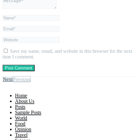
Save my name, email, and website in this browser for the next
time I comment.
Next
Previous
Home
About Us
Posts
Sample Posts
World
Food
Opinion
Travel