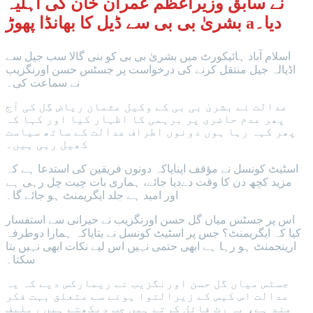
نے سابق وزیراعظم عمران خان کی اہلیہ
بشریٰ بی بی سے ڈیل کا بھانڈا پھوڑ aدیا۔
اسلام آباد ہائیکورٹ میں بشریٰ بی بی کو بنی گالا سب جیل سے
اڈیالہ جیل منتقل کرنے کی درخواست پر جسٹس حسن اورنگزیب
نے سماعت کی۔
عدالت نے بشریٰ بی بی کے وکیل عثمان ریاض گِل کی آج
پھر عدم حاضری پر برہمی کا اظہار کیا اور کہا کہ
پھر کہہ رہا ہوں دونوں اطراف عدالت کے ساتھ سیاست
کھیل رہی ہیں۔
اسٹیٹ کونسل نے مؤقف اپنایاکہ دونوں فریقین کی استدعا ہے کہ
مزید کچھ دن کا وقت دےدیا جائے، ہماری بات چیت چل رہی ہے
اور امید ہے جلد ایگریمنٹ ہو جائے گا۔
اس پر جسٹس میاں گل حسن اورنگزیب نے حیرانی سے استفسار
کیا کہ ایگریمنٹ؟ جس پر اسٹیٹ کونسل نے بتایاکہ ہمارا دوطرفہ
ارینجمنٹ ہو رہا ہے ابھی حتمی نہیں اس لیے نکات ابھی نہیں بتا
سکتا۔
جسٹس میاں گل حسن اورنگزیب نے ریمارکس دیے کہ یہ
عدالت اس کیس کے زیرالتوا ہونے سے متعلق بہت فکر
مند ہے، یہ رٹ فائل کرتے ہیں جب دیکھتے ہیں ریلیف