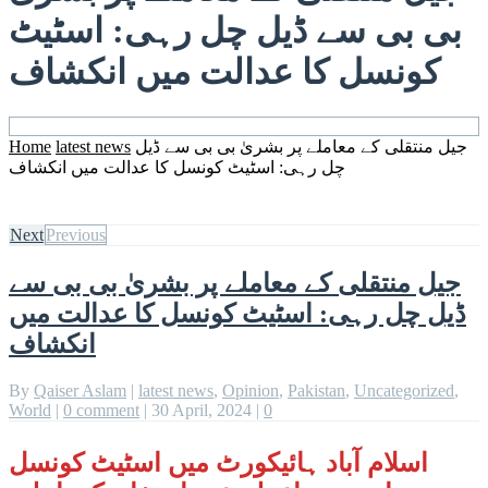
بی بی سے ڈيل چل رہی: اسٹیٹ
کونسل کا عدالت میں انکشاف
جیل منتقلی کے معاملے پر بشریٰ بی بی سے ڈيل
latest news
Home
چل رہی: اسٹیٹ کونسل کا عدالت میں انکشاف
Next
Previous
جیل منتقلی کے معاملے پر بشریٰ بی بی سے
ڈيل چل رہی: اسٹیٹ کونسل کا عدالت میں
انکشاف
By
Qaiser Aslam
|
latest news
,
Opinion
,
Pakistan
,
Uncategorized
,
World
|
0 comment
|
30 April, 2024
|
0
اسلام آباد ہائیکورٹ میں اسٹیٹ کونسل