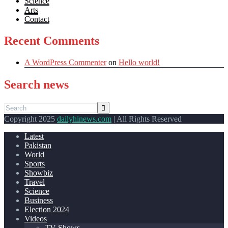
Science
Arts
Contact
Recent Comments
A WordPress Commenter
on
Hello world!
Search news
Copyright 2025
dailyhinews.com
| All Rights Reserved
Latest
Pakistan
World
Sports
Showbiz
Travel
Science
Business
Election 2024
Videos
TV Shows