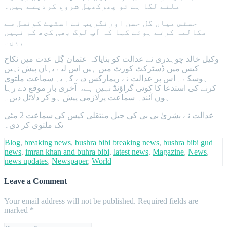
ملنے لگا ہے تو پھرکھیل شروع کردیتے ہیں۔
جسٹس میاں گل حسن اورنگزیب نے اسٹیٹ کونسل سے
مکالمہ کرتے ہوئے کہا کہ آپ لوگ بھی کچھ کم نہیں
ہیں۔
وکیل خالد چوہدری نے عدالت کو بتایاکہ عثمان گِل عدت میں نکاح
کیس میں ڈسٹرکٹ کورٹ میں ہیں اس لیے یہاں پیش نہیں
ہوسکے۔ اس پر عدالت نے ریمارکس دیے کہ یہ سماعت ملتوی
کرنے کی استدعا کا کوئی گراؤنڈ نہیں ہے، آخری بار موقع دے رہا
ہوں آئندہ سماعت پرلازمی پیش ہو کر دلائل دیں۔
عدالت نے بشریٰ بی بی کی جیل منتقلی کیس کی سماعت 2 مئی
تک ملتوی کر دی۔
Blog
,
breaking news
,
bushra bibi breaking news
,
bushra bibi gud
news
,
imran khan and buhra bibi
,
latest news
,
Magazine
,
News
,
news updates
,
Newspaper
,
World
Leave a Comment
Your email address will not be published.
Required fields are
marked
*