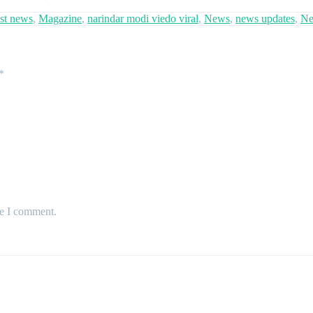
est news
,
Magazine
,
narindar modi viedo viral
,
News
,
news updates
,
Ne
*
me I comment.