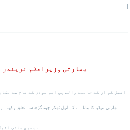
بھارتی وزیراعظم نریندر م
انیل کو ان کے جاننے والے پی ایم مودی کے نام سے پکا
بھارتی میڈیا کا بتانا ہے کہ انیل ٹھکر جوناگڑھ سے تعلق رکھتے ہیں وہ گجرات میں تقریباً 18 سال کی عمر سے’ تلسی پانی پوری ‘ سینٹر کے مالک
دوسری جانب انیل 