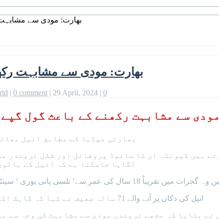
بھارت: مودی سے مشابہت ر
بھارت: مودی سے مشابہت رکھن
rld
|
0 comment
|
29 April, 2024
|
0
ودی سے مشابہت رکھنے کے باعث گول گپے 
بھارتی میڈیا کے مطابق انیل بھائی
رتے ہیں کیونکہ ان کا سائیڈ پروفائل اور شکل نریندر مو
لگایا جاسکتا ہے کہ انیل کے بالوں
 ہیں، انیل سے قبل یہ دکان ان کے دادا نے شروع کی تھی۔
انیل کی دکان پر آنے والے 71 سالہ ضعیف نے کہا کہ گاہک اکثر انیل کی شکل کی وجہ سے ان کے ساتھ سیلفی لیتے ہیں۔
نے بتایا کہ مجھے نریندر مودی سے مشابہت کی وجہ سے م