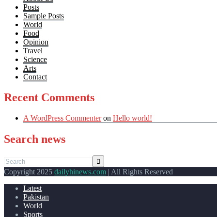
Posts
Sample Posts
World
Food
Opinion
Travel
Science
Arts
Contact
Recent Comments
A WordPress Commenter
on
Hello world!
Search news
Copyright 2025
dailyhinews.com
| All Rights Reserved
Latest
Pakistan
World
Sports