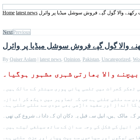
کھنے والا گول گپے فروش سوشل میڈیا پر وائرل
latest news
Home
Next
Previous
ے والا گول گپے فروش سوشل میڈیا پر وائرل
By
Qaiser Aslam
|
latest news
,
Opinion
,
Pakistan
,
Uncategorized
,
Wo
بیچنے والا بھارتی شہری مشہور ہوگیا۔
 ٹھکر گجرات میں تلسی پانی پوری سینٹر کے مالک ہیں۔
دی سے ملتی جلتی ہے جب کہ تصاویر میں دیکھ کر اندازہ
 کا انداز اور سفید داڑھی بھی مودی سے ملتی جلتی ہے۔
قامی لوگوں اور سیاحوں سے بہت پیار اور عزت ملتی ہے۔