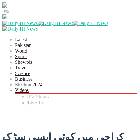
0%
Latest
Pakistan
World
Sports
Showbiz
Travel
Science
Business
Election 2024
Videos
TV Shows
Live TV
کراچی میں کوئی ایسی سڑک