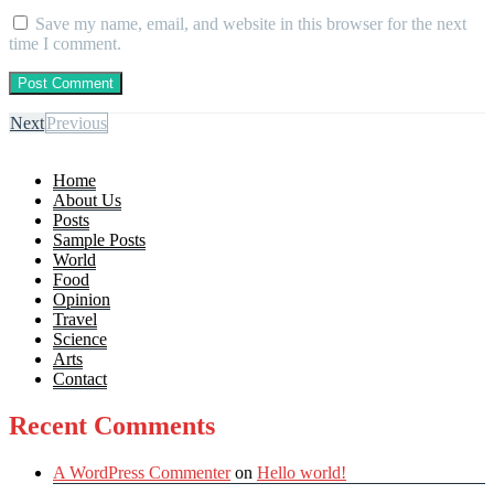
Save my name, email, and website in this browser for the next
time I comment.
Next
Previous
Home
About Us
Posts
Sample Posts
World
Food
Opinion
Travel
Science
Arts
Contact
Recent Comments
A WordPress Commenter
on
Hello world!