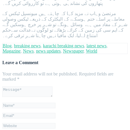
پتھاروں کی نشاندہی ہوتی ہے تو کارروائی کریں گے۔
مرتضیٰ وہاب نے مزید کہا کہ چاہتے ہیں میونسپل ٹیکس کے
معاملے پر اسٹے ختم ہوسکے، کے الیکٹرک کے ذریعے ٹیکس وصولی
شہر کے مفاد میں ہے، وسائل ہونگے تو شہر پر خرچ ہوسکیں گے،
کے ایم سی کی زمین کے کرائے بڑھائے تو لوگوں نےعدالت سےحکم
امتناع لےلیا، ایک مافیا نہیں چاہتا شہر ترقی کرے۔
Blog
,
breaking news
,
karachi breaking news
,
latest news
,
Magazine
,
News
,
news updates
,
Newspaper
,
World
Leave a Comment
Your email address will not be published.
Required fields are
marked
*