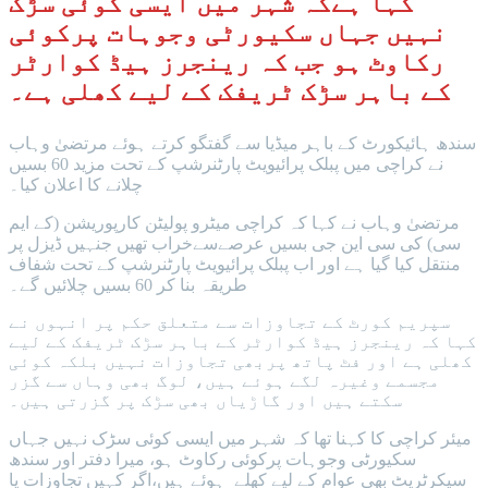
کہا ہےکہ شہر میں ایسی کوئی سڑک
نہیں جہاں سکیورٹی وجوہات پرکوئی
رکاوٹ ہو جب کہ رینجرز ہیڈ کوارٹر
کے باہر سڑک ٹریفک کے لیے کھلی ہے۔
سندھ ہائیکورٹ کے باہر میڈیا سے گفتگو کرتے ہوئے مرتضیٰ وہاب
نے کراچی میں پبلک پرائیویٹ پارٹنرشپ کے تحت مزید 60 بسیں
چلانے کا اعلان کیا۔
مرتضیٰ وہاب نے کہا کہ کراچی میٹرو پولیٹن کارپوریشن (کے ایم
سی) کی سی این جی بسیں عرصےسےخراب تھیں جنہیں ڈیزل پر
منتقل کیا گیا ہے اور اب پبلک پرائیویٹ پارٹنرشپ کے تحت شفاف
طریقہ بنا کر 60 بسیں چلائیں گے۔
سپریم کورٹ کے تجاوزات سے متعلق حکم پر انہوں نے
کہا کہ رینجرز ہیڈ کوارٹر کے باہر سڑک ٹریفک کے لیے
کھلی ہے اور فٹ پاتھ پربھی تجاوزات نہیں بلکہ کوئی
مجسمے وغیرہ لگے ہوئے ہیں، لوگ بھی وہاں سے گزر
سکتے ہیں اور گاڑیاں بھی سڑک پر گزرتی ہیں۔
میئر کراچی کا کہنا تھا کہ شہر میں ایسی کوئی سڑک نہیں جہاں
سکیورٹی وجوہات پرکوئی رکاوٹ ہو، میرا دفتر اور سندھ
سیکرٹریٹ بھی عوام کے لیے کھلے ہوئے ہیں،اگر کہیں تجاوزات یا