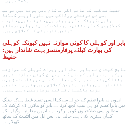
رکھتے ہیں۔
حفیظ نے کہا کہ صائم اگر ناکام بھی ہوتے ہیں تو تب
بھی ٹی ٹوئنٹی ورلڈکپ میں بطور اوپنر کھلانا
چاہیےکیونکہ دلیر بیٹر ہیں، ڈرتے نہیں، ایسے
کھلاڑیوں کے لیے تنقید برداشت کرلینی چاہیے،صائم
تینوں فارمیٹس کے کھلاڑی ہیں۔
بابر اور کوہلی کا کوئی موازنہ نہیں کیونکہ کوہلی
کی بھارت کیلئے پرفارمنسز بہت شاندار ہیں:
حفیظ
سابق کپتان نے بابراعظم اور ویرات کوہلی کے موازنے
پرکہا بابر اور کوہلی کے درمیان کوئی موازنہ نہیں
بنتا کیونکہ کوہلی کی بھارت کے لیے پرفارمنسز بہت
شاندار ہیں،بابر بہترین کھلاڑی ہیں جنہوں نے ابھی
مزید پاکستان کے لیے پرفارمنس دینی ہیں۔
انہوں نے بابراعظم کے حوالے سےکہا ایسی تنقید غلط ہےکہ بیٹنگ
میں بابراعظم کو ہی سب کچھ کرناہے،بابر کو ماڈرن ڈے کرکٹ کے
مطابق اپنی صلاحیتوں کو بہترکرنا ہے،انہیں معلوم ہوگیاہےکہ
کہاں بہتری لانی ہے، حالیہ پی ایس ایل میں انٹینٹ کے ساتھ
کھیلاہے۔