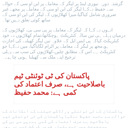
گزشتہ دورہ نیوزی لینڈ پر لیگز کے معاملے پر این او سی کے حوالے
سے حفیظ نےکہا لیگز کی این او سی کے معاملے پر مجھے غیر
ضروری شامل کیاگیا،میرا کھلاڑیوں کے لیگز کی این او سی کے
ساتھ کوئی تعلق نہیں تھا۔
انہوں نے کہا کہ لیگز کے معاملے پر پی سی بی، کھلاڑیوں کے
درمیان پہلے ہی تین سالہ کنٹریکٹ ہوچکاتھا،تمام کھلاڑیوں نے خود
کنٹریکٹ کیاکہ پی ایس ایل کے علاوہ تین لیگز کھیلنے کی اجازت
ہو،مجھ پر لیگز کے معاملے پر الزام لگایاگیا، میں نےکہا جو
کنٹریکٹ ہے اس کے مطابق چلیں،کھلاڑیوں کی سب سے پہلی
ترجیح اپنے ملک سے کھیلنا ہونی چاہیے۔
پاکستان کی ٹی ٹوئنٹی ٹیم
باصلاحیت ہے، صرف اعتماد کی
کمی ہے: محمد حفیظ
پاکستان کے ٹی ٹوئنٹی ورلڈکپ جیتنے کے امکانات کے
حوالے سے محمد حفیظ نےکہاپاکستان کی ٹی ٹوئنٹی ٹیم
باصلاحیت ہے صرف اعتماد کی کمی ہے،پی سی بی کی
مینجمنٹ میں تبدیلیاں قومی کرکٹ ٹیم پر بھی