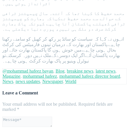
اثرانداز ہوتی ہیں۔
محمد حفیظ کا کہنا تھا کہ آئندہ سال چیمپئنز ٹرافی
کے حوالے سے محمد حفیظ نےکہاکہ بھارت کو چیمپئنز
ٹرافی کھیلنے پاکستان آنا چاہیے کیونکہ پاک بھارت
کرکٹ صرف دو ملک ہی نہیں، پوری دنیا دیکھتی ہے۔
انہوں نے کہا کہ سیاست کو سائڈ پر رکھ کر کھیل کو سامنے رکھنا
چاہیے،پاکستان اور بھارت کے درمیان تینوں فارمیٹس کی کرکٹ
بحال ہونی چاہیے،میں خوش ہوں گا پاکستان بھارت جائے اور
بھارت پاکستان آئے،اگر ایک دوسرےکےملک نہیں دورہ کرسکتےتو
نیوٹرل وینیو پر پاک بھارت کرکٹ ہونی چاہیے۔
@mohammad hafeez bayan
,
Blog
,
breaking news
,
latest news
,
Magazine
,
mohammad hafeez
,
mohammad hafeez director board
,
News
,
news updates
,
Newspaper
,
World
Leave a Comment
Your email address will not be published.
Required fields are
marked
*