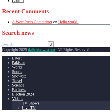
Contact
Recent Comments
A WordPress Commenter
on
Hello world!
Search news
Copyright 2025
dailyhinews.com
| All Rights Reserved
Latest
Pakistan
World
Sports
Showbiz
Travel
Science
Business
Election 2024
Videos
TV Shows
Live TV