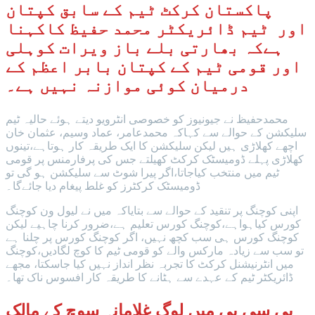
پاکستان کرکٹ ٹیم کے سابق کپتان
اور ٹیم ڈائریکٹر محمد حفیظ کاکہنا
ہےکہ بھارتی بلے باز ویرات کوہلی
اور قومی ٹیم کے کپتان بابر اعظم کے
درمیان کوئی موازنہ نہیں ہے۔
محمدحفیظ نے جیونیوز کو خصوصی انٹرویو دیتے ہوئے حالیہ ٹیم
سلیکشن کے حوالے سے کہاکہ محمدعامر، عماد وسیم، عثمان خان
اچھے کھلاڑی ہیں لیکن سلیکشن کا ایک طریقہ کار ہوتاہے،تینوں
کھلاڑی پہلے ڈومیسٹک کرکٹ کھیلتے جس کی پرفارمنس پر قومی
ٹیم میں منتخب کیاجاتا،اگر پیرا شوٹ سے سلیکشن ہو گی تو
ڈومیسٹک کرکٹرز کو غلط پیغام دیا جائےگا۔
اپنی کوچنگ پر تنقید کے حوالے سے بتایاکہ میں نے لیول ون کوچنگ
کورس کیاہواہے،کوچنگ کورس تعلیم ہے،ضرور کرنا چاہیے لیکن
کوچنگ کورس ہی سب کچھ نہیں، اگر کوچنگ کورس پر چلنا ہے
تو سب سے زیادہ مارکس والے کو قومی ٹیم کا کوچ لگادیں،کوچنگ
میں انٹرنیشنل کرکٹ کا تجربہ نظر انداز نہیں کیا جاسکتا، مجھے
ڈائریکٹر ٹیم کے عہدے سے ہٹانے کا طریقہ کار افسوس ناک تھا۔
پی سی بی میں لوگ غلامانہ سوچ کے مالک