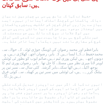
ہیں: سابق کپتان
حفیظ نے کہا کہ سابق پی سی بی چیئرمین نے بیان
دیاکہ پاکستانی کوچنگ اسٹاف ایماندار نہیں، ایسے
بیان سے ہزاروں لوکل کوچز کو تکلیف پہنچی،پاکستان
میں لیجنڈز موجود ہیں جن کو دنیا مانتی ہے،پی سی بی
میں لوگ غلامانہ سوچ کے مالک ہیں جو سمجھتے کہ
غیرملکی کوچ ہی ہونا چاہیے،میں نے کبھی کسی لوکل
کوچ کو سفارش مانتے نہیں دیکھا،ایسا تاثر غلط ہے۔
بابراعظم اور محمد رضوان کی اوپننگ جوڑی ٹوٹنے کے حوالے سے
محمدحفیظ نےکہا ایسا نہیں کہ بابر، رضوان اچھے کھلاڑی نہیں، وہ
دونوں اچھے ہیں لیکن پوری ٹیم نہیں،صائم ایوب کو بطور ٹی ٹوئنٹی
اوپنر لانا میری نظر میں مسئلے کا حل تھا۔ بابر، رضوان پوری ٹیم کا
بوجھ اکیلے نہیں اٹھا سکتے،بابر گزشتہ کئی سال سے نمبر تین پر
بیٹنگ کررہے ہیں، ٹی ٹوئنٹی میں نمبر تین پر کھیلنے سے کوئی فرق
نہیں پڑےگا۔
انہوں نے کہا کہ اگر میں نے اوپنرز تبدیل کرکے غلطی
کی تھی تو آج صائم ایوب کو کیوں اوپنر کھلایاجارہا
ہے؟صائم، رضوان اوپنر، بابر نمبرتین، فخر چار پر
کھیلیں تو ٹاپ آرڈر مضبوط بن جاتاہے، بابراعظم
مضبوط بیٹرہیں، ہر کنڈیشنر میں کھیلنے کی اہلیت