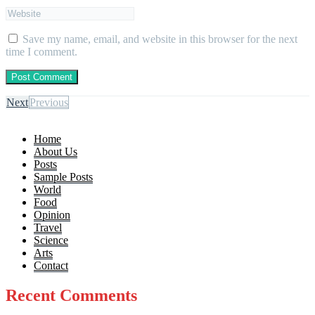
Save my name, email, and website in this browser for the next
time I comment.
Next
Previous
Home
About Us
Posts
Sample Posts
World
Food
Opinion
Travel
Science
Arts
Contact
Recent Comments