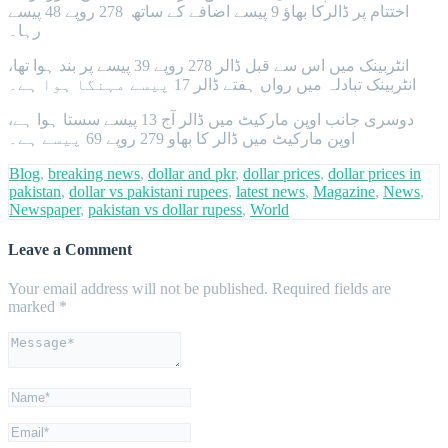
اختتام پر ڈالرکا بھاؤ 9 پیسے اضافے کے ساتھ 278 روپے 48 پیسے
رہا۔
انٹربینک میں اس سے قبل ڈالر 278 روپے 39 پیسے پر بند ہوا تھا،
انٹربینک تبادلہ میں رواں ہفتے ڈالر 17 پیسے مہنگا ہوا ہے۔
دوسری جانب اوپن مارکیٹ میں ڈالر آج 13 پیسے سستا ہوا ہے،
اوپن مارکیٹ میں ڈالر کا بھاو 279 روپے 69 پیسے ہے۔
Blog
,
breaking news
,
dollar and pkr
,
dollar prices
,
dollar prices in
pakistan
,
dollar vs pakistani rupees
,
latest news
,
Magazine
,
News
,
Newspaper
,
pakistan vs dollar rupess
,
World
Leave a Comment
Your email address will not be published.
Required fields are
marked
*