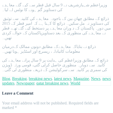
وزیراعظم شہبازشریف نے 9 سال قبل قطر سے کیے گئے معاہدے
کی دستاویز گم ہونے کا نوٹس لے لیا۔
ذرائع کے مطابق چھان بین کے باجودہ معاہدے کی کابینہ سے توثیق
کی دستاویز نہ مل سکیں۔ ذرائع کا کہنا ہے کہ امیر قطر کے 2015
میں دورہ پاکستان کے د وران معاہدے پر دستخط کیے گئے تھے، قطر
نے معاہدے کی منظوری کے بعد دستاویزپاکستان کے حوالے کردی
تھیں۔
ذرائع نے بتایاکہ معاہدےکے مطابق دونوں ممالک کےدرمیان
معلومات کاتبادلہ، ریسرچ اور اسٹڈیز ہونا تھیں۔
ذرائع کے مطابق وزیراعظم کی ہدایت پر 9 سال پرانے معاہدے کی
کابینہ سے دوبارہ منظوری حاصل کرلی گئی، قومی ورثہ ڈویژن
کی سمری پر کابینہ سے سرکولیشن کے ذریعے منظوری لی گئی۔
Blog
,
Breaking
,
breaking news
,
latest news
,
Magazine
,
News
,
news
updates
,
Newspaper
,
qatar breaking news
,
World
Leave a Comment
Your email address will not be published.
Required fields are
marked
*