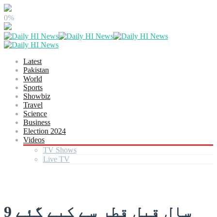
0%
Latest
Pakistan
World
Sports
Showbiz
Travel
Science
Business
Election 2024
Videos
TV Shows
Live TV
9 سال قبل قطر سے کیے گئے