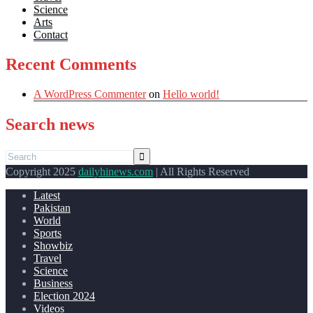
Science
Arts
Contact
Recent Comments
A WordPress Commenter
on
Hello world!
Search news
Copyright 2025
dailyhinews.com
| All Rights Reserved
Latest
Pakistan
World
Sports
Showbiz
Travel
Science
Business
Election 2024
Videos