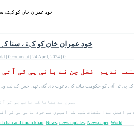
خود عمران خان کو کہتے سنا
خود عمران خان کو کہتے سنا کہ 
rld
|
0 comment
|
24 April, 2024
|
0
نما ندیم افضل چن نے بانی پی ٹی آئی
ا کہ پی ٹی آئی کو حکومت بنانے کی دعوت دی گئی تھی جس کے لیے وہ
انہوں نے بتایا کہ بانی پی ٹی آئ
یم افضل نے انکشاف کیا کہ انہوں نے خود بانی پی ٹی آئی
al chan and imran khan
,
News
,
news updates
,
Newspaper
,
World