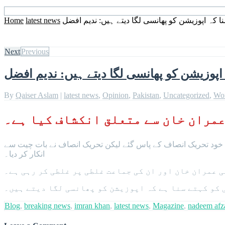
Home
latest news
 کہ اپوزیشن کو پھانسی لگا دیتے ہیں: ندیم افضل
Next
Previous
اپوزیشن کو پھانسی لگا دیتے ہیں: ندیم افضل
By
Qaiser Aslam
|
latest news
,
Opinion
,
Pakistan
,
Uncategorized
,
Wo
 عمران خان سے متعلق انکشاف کیا ہے۔
 خود تحریک انصاف کے پاس گئے لیکن تحریک انصاف نے بات چیت سے
انکار کر دیا۔
ی عمران خان اور ان کی جماعت غلطی پر غلطی کر رہی ہے۔
 کو کہتے سنا ہے کہ اپوزیشن کو پھانسی لگا دیتے ہیں۔
Blog
,
breaking news
,
imran khan
,
latest news
,
Magazine
,
nadeem afz