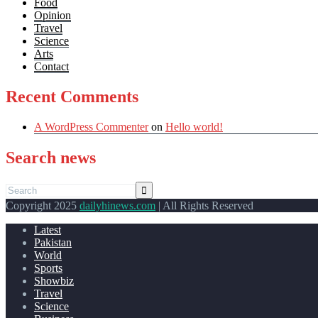
Food
Opinion
Travel
Science
Arts
Contact
Recent Comments
A WordPress Commenter
on
Hello world!
Search news
Copyright 2025
dailyhinews.com
| All Rights Reserved
Latest
Pakistan
World
Sports
Showbiz
Travel
Science