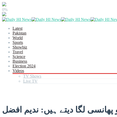
0%
Latest
Pakistan
World
Sports
Showbiz
Travel
Science
Business
Election 2024
Videos
TV Shows
Live TV
پھانسی لگا دیتے ہیں: ندیم افضل