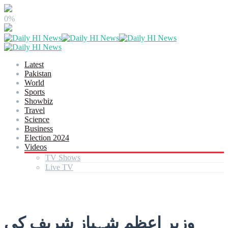
0%
Latest
Pakistan
World
Sports
Showbiz
Travel
Science
Business
Election 2024
Videos
TV Shows
Live TV
وزیر اعظم شہباز شریف کی