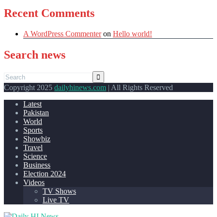
Recent Comments
A WordPress Commenter
on
Hello world!
Search news
Copyright 2025
dailyhinews.com
| All Rights Reserved
Latest
Pakistan
World
Sports
Showbiz
Travel
Science
Business
Election 2024
Videos
TV Shows
Live TV