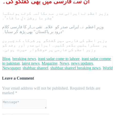
ان سے فارسی میں بھی گفتگو کی۔
وزیر اعظم نے ایرانی صدر سے مکالمہ کرتے ہوئےکہا
‘چشمِ ما روشن دلِ ما شاد’۔
وزیرِ اعظم نے ایرانی صدر کو علامہ تقی بہار کا فارسی کلام
“درود بر پاکستان” بھی پڑھ کر سنایا۔
وزیرِ اعظم کی فارسی میں گفتگو پر شرکاء کے چہروں
پر مسکراہٹیں بکھر گئیں۔ ایرانی صدر اور وفد کو
وزیر اعظم کی فارسی پر خوشگوار حیرت ہوئی۔
Blog
,
breaking news
,
irani sadar come to lahore
,
irani sadar comme
to pakistan
,
latest news
,
Magazine
,
News
,
news updates
,
Newspaper
,
shahbaz shareef
,
shahbaz shareef breaking news
,
World
Leave a Comment
Your email address will not be published.
Required fields are
marked
*