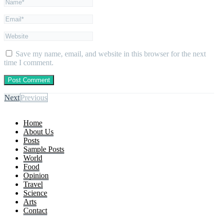
Save my name, email, and website in this browser for the next
time I comment.
Next
Previous
Home
About Us
Posts
Sample Posts
World
Food
Opinion
Travel
Science
Arts
Contact