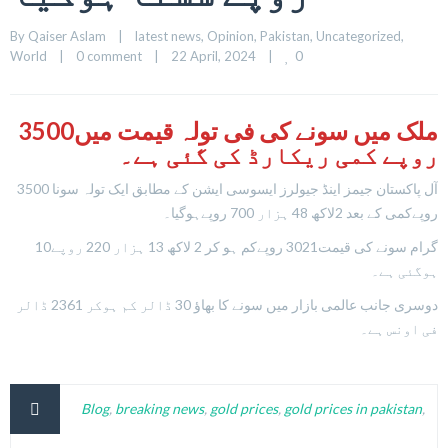
By 
Qaiser Aslam
|
latest news
, 
Opinion
, 
Pakistan
, 
Uncategorized
, 
0
World
|
0 comment
|
22 April, 2024    
|
ملک میں سونے کی فی تولہ قیمت میں3500
روپے کمی ریکارڈ کی گئی ہے۔
آل پاکستان جیمز اینڈ جیولرز ایسوسی ایشن کے مطابق ایک تولہ سونا 3500
روپےکمی کے بعد 2لاکھ 48 ہزار 700 روپےہوگیا۔
10گرام سونے کی قیمت3021 روپےکم ہو کر 2 لاکھ 13 ہزار 220 روپے
ہوگئی ہے۔
دوسری جانب عالمی بازار میں سونے کا بھاؤ 30 ڈالر کم ہوکر 2361 ڈالر
فی اونس ہے۔
Blog
,
breaking news
,
gold prices
,
gold prices in pakistan
,