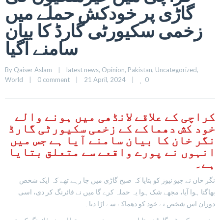
گاڑی پر خودکش حملے میں
زخمی سکیورٹی گارڈ کا بیان
سامنے آگیا
By 
Qaiser Aslam
|
latest news
, 
Opinion
, 
Pakistan
, 
Uncategorized
, 
0
World
|
0 comment
|
21 April, 2024    
|
کراچی کے علاقے لانڈھی میں ہونے والے
خود کش دھماکے کے زخمی سکیورٹی گارڈ
نگر خان کا بیان سامنے آیا ہے جس میں
انہوں نے پورے واقعے سے متعلق بتایا
ہے۔
نگر خان نے جیو نیوز کو بتایا کہ صبح گاڑی میں جا رہے تھے کہ ایک شخص
بھاگتا ہوا آیا، مجھے شک ہوا یہ حملہ کرے گا میں نے فائرنگ کر دی، اسی
دوران اس شخص نے خود کو دھماکے سے اڑا دیا۔