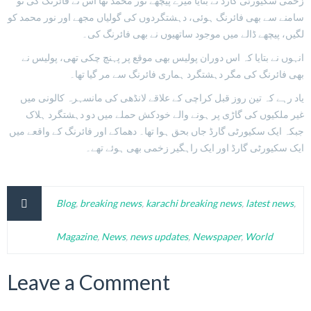
زخمی سکیورٹی گارڈ نے بتایا میرے پیچھے نور محمد تھا اس نے فائرنگ کی تو
سامنے سے بھی فائرنگ ہوئی، دہشتگردوں کی گولیاں مجھے اور نور محمد کو
لگیں، پیچھے ڈالے میں موجود ساتھیوں نے بھی فائرنگ کی۔
انہوں نے بتایا کہ اس دوران پولیس بھی موقع پر پہنچ چکی تھی، پولیس نے
بھی فائرنگ کی مگر دہشتگرد ہماری فائرنگ سے مر گیا تھا۔
یاد رہے کہ تین روز قبل کراچی کے علاقے لانڈھی کی مانسہرہ کالونی میں
غیر ملکیوں کی گاڑی پر ہونے والے خودکش حملے میں دو دہشتگرد ہلاک
جبکہ ایک سکیورٹی گارڈ جاں بحق ہوا تھا۔ دھماکے اور فائرنگ کے واقعے میں
ایک سکیورٹی گارڈ اور ایک راہگیر زخمی بھی ہوئے تھے۔
Blog
,
breaking news
,
karachi breaking news
,
latest news
,
Magazine
,
News
,
news updates
,
Newspaper
,
World
Leave a Comment