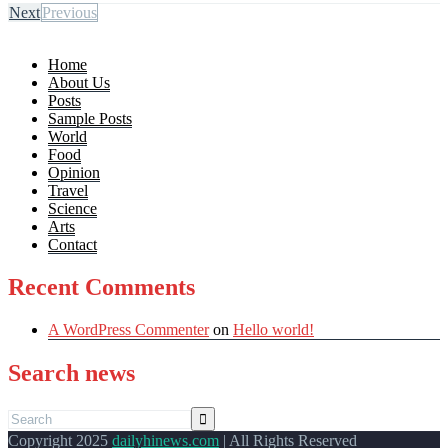
Next
Previous
Home
About Us
Posts
Sample Posts
World
Food
Opinion
Travel
Science
Arts
Contact
Recent Comments
A WordPress Commenter
on
Hello world!
Search news
Copyright 2025
dailyhinews.com
| All Rights Reserved