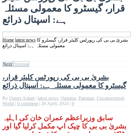
قرار، گیسٹرو کا معمولی مسئلہ
ہے: اسپتال ذرائع
Home
latest news
بشریٰ بی بی کی رپورٹس کلیئر قرار، گیسٹرو کا
معمولی مسئلہ ہے: اسپتال ذرائع
Next
Previous
بشریٰ بی بی کی رپورٹس کلیئر قرار،
گیسٹرو کا معمولی مسئلہ ہے: اسپتال ذرائع
By
Qaiser Aslam
|
latest news
,
Opinion
,
Pakistan
,
Uncategorized
,
World
|
0 comment
|
20 April, 2024
|
0
سابق وزیراعظم عمران خان کی اہلیہ
بشریٰ بی بی کا چیک اپ مکمل کرلیا گیا اور