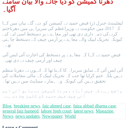
دھرنا کمیشن کو دیا جانے والا بیان سامنے
آگیا۔
لیفٹیننٹ جنرل (ر) فیض حمید نے کمیشن کو دیے گئے بیان میں کہا
کہ 2017 میں حکومت نے وزیراعظم کی سربراہی میں دھرناختم
کرنےکی ذمہ داری دی تھی اور معاہدے پر دستخط اسی لیے کیے
کیونکہ تحریک لبیک والے معاہدے پر آرمی چیف کے دستخط چاہتی
تھے۔
فیض حمید نے کہا کہ معاہدے پر دستخط کی اجازت آئی ایس آئی
چیف اور آرمی چیف نے دی تھی۔
آئی ایس آئی کے سابق سربراہ کا کہنا تھا کہ انہوں نے دھرنا منظم
نہیں بلکہ ختم کرایا تھا جب کہ تحریک لبیک کے مالی معاملات کی
تحقیق نہیں کی کیونکہ وہ ہمارے مینڈیٹ میں نہیں تھا۔
واضح رہے کہ فیض آباد دھرنا کمیشن نے سابق آئی ایس
آئی چیف فیض حمید کو کلین چٹ دی ہے۔
Blog
,
breaking news
,
faiz ahmed case
,
faiza abbad dharna case
,
general faiz hameed
,
lahore high court
,
latest news
,
Magazine
,
News
,
news updates
,
Newspaper
,
World
Leave a Comment