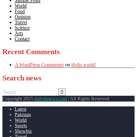
Sample Posts
World
Food
Opinion
Travel
Science
Arts
Contact
Recent Comments
A WordPress Commenter
on
Hello world!
Search news
Copyright 2025
dailyhinews.com
| All Rights Reserved
Latest
Pakistan
World
Sports
Showbiz
Travel