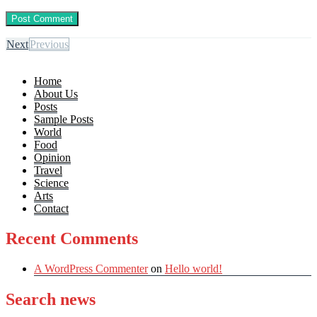
Next
Previous
Home
About Us
Posts
Sample Posts
World
Food
Opinion
Travel
Science
Arts
Contact
Recent Comments
A WordPress Commenter
on
Hello world!
Search news