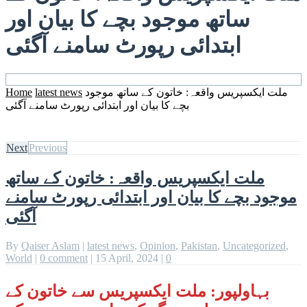
ساتھ موجود بچے کا بیان اور
ابتدائی رپورٹ سامنے آگئی
ملت ایکسپریس واقعہ: خاتون کے ساتھ موجود
latest news
Home
بچے کا بیان اور ابتدائی رپورٹ سامنے آگئی
Next
Previous
ملت ایکسپریس واقعہ: خاتون کے ساتھ
موجود بچے کا بیان اور ابتدائی رپورٹ سامنے
آگئی
By
Qaiser Aslam
|
latest news
,
Opinion
,
Pakistan
,
Uncategorized
,
World
|
0 comment
|
15 April, 2024
|
0
بہاولپور: ملت ایکسپریس سے خاتون کے