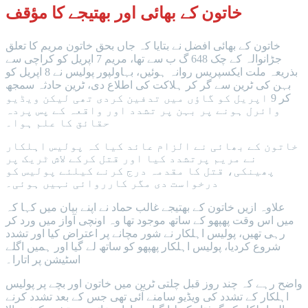
خاتون کے بھائی اور بھتیجے کا مؤقف
خاتون کے بھائی افضل نے بتایا کہ جاں بحق خاتون مریم کا تعلق
جڑانوالہ کے چک 648 گ ب سے تھا، مریم 7 اپریل کو کراچی سے
بذریعہ ملت ایکسپریس روانہ ہوئیں، بہاولپور پولیس نے 8 اپریل کو
بہن کی ٹرین سے گر کر ہلاکت کی اطلاع دی، ٹرین حادثہ سمجھ
کر 9 اپریل کو گاؤں میں تدفین کردی تھی لیکن ویڈیو
وائرل ہونے پر بہن پر تشدد اور واقعہ کے پس پردہ
حقائق کا علم ہوا۔
خاتون کے بھائی نے الزام عائد کیا کہ پولیس اہلکار
نے مریم پرتشدد کیا اور قتل کرکے لاش ٹریک پر
پھینکی، قتل کا مقدمہ درج کرنے کیلئے پولیس کو
درخواست دی مگر کارروائی نہیں ہوئی۔
علاوہ ازیں خاتون کے بھتیجے غالب حماد نے اپنے بیان میں کہا کہ
میں اس وقت پھپھو کے ساتھ موجود تھا وہ اونچی آواز میں ورد کر
رہی تھیں، پولیس اہلکار نے شور مچانے پر اعتراض کیا اور تشدد
شروع کردیا، پولیس اہلکار پھپھو کو ساتھ لے گیا اور ہمیں اگلے
اسٹیشن پر اتارا۔
واضح رہے کہ چند روز قبل چلتی ٹرین میں خاتون اور بچے پر پولیس
اہلکار کے تشدد کی ویڈیو سامنے آئی تھی جس کے بعد تشدد کرنے