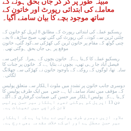
مبینہ طور پر گر کر جاں بحق ہونے کے
معاملے کی ابتدائی رپورٹ اور خاتون کے
ساتھ موجود بچے کا بیان سامنے آگیا۔
ریسکیو عملے کی ابتدائی رپورٹ کے مطابق 8 اپریل کو خاتون کے
چلتی ٹرین سے کودنے کی رپورٹ کی گئی تھی، صبح ساڑھے 6 بجے
چنی گوٹھ کے مقام پر خاتون ٹرین کی کھڑکی سےکود گئی، خاتون
موقع پر ہی جاں بحق ہوگئی تھی۔
ریسکیو عملے کا کہنا ہےکہ خاتون بچوں کے ہمراہ کراچی سے
فیصل آباد جا رہی تھی، بچوں نے بتایا ہے کہ خاتون پر جنات کا
سایہ تھا، لوگوں کے روکنے کے باوجود خاتون نے کھڑکی سے چھلانگ
لگائی۔
دوسری جانب خاتون پر تشدد میں ملوث اہلکار سے متعلق پولیس
کے مؤقف میں تضاد سامنے آیا ہے جس میں ایک طرف پولیس کا
کہنا ہےکہ پولیس اہلکار میر حسن کی ضمانت گرفتاری کے اگلے
دن 13 اپریل کو ہوگئی تھی، اہلکار میر حسن پولیس
لائن کراچی میں تعینات ہے۔
علاوہ ازیں دوسری طرف پولیس نے بتایا ہے کہ اہلکار
میر حسن معطل ہے اور اس کے خلاف مقدمہ بھی درج ہے۔