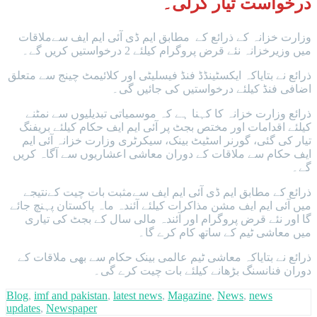
درخواست تیار کرلی۔
وزارت خزانہ کے ذرائع کے مطابق ایم ڈی آئی ایم ایف سےملاقات
میں وزیرخزانہ نئے قرض پروگرام کیلئے 2 درخواستیں کریں گے۔
ذرائع نے بتایاکہ ایکسٹینڈڈ فنڈ فیسلیٹی اور کلائیمٹ چینج سے متعلق
اضافی فنڈ کیلئے درخواستیں کی جائیں گی۔
ذرائع وزارت خزانہ کا کہنا ہے کہ موسمیاتی تبدیلیوں سے نمٹنے
کیلئے اقدامات اور مختص بجٹ پر آئی ایم ایف حکام کیلئے بریفنگ
تیار کی گئی، گورنر اسٹیٹ بینک، سیکرٹری وزارت خزانہ آئی ایم
ایف حکام سے ملاقات کے دوران معاشی اعشاریوں سے آگاہ کریں
گے۔
ذرائع کے مطابق ایم ڈی آئی ایم ایف سےمثبت بات چیت کےنتیجے
میں آئی ایم ایف مشن مذاکرات کیلئے آئندہ ماہ پاکستان پہنچ جائے
گا اور نئے قرض پروگرام اور آئندہ مالی سال کے بجٹ کی تیاری
میں معاشی ٹیم کے ساتھ کام کرے گا۔
ذرائع نے بتایاکہ معاشی ٹیم عالمی بینک حکام سے بھی ملاقات کے
دوران فنانسنگ بڑھانے کیلئے بات چیت کرے گی۔
Blog
,
imf and pakistan
,
latest news
,
Magazine
,
News
,
news
updates
,
Newspaper