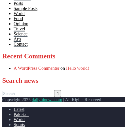
Posts
Sample Posts
World
Food
Opinion
Travel
Science
Arts
Contact
Recent Comments
A WordPress Commenter
on
Hello world!
Search news
Copyright 2025
dailyhinews.com
| All Rights Reserved
Latest
Pakistan
World
Sports