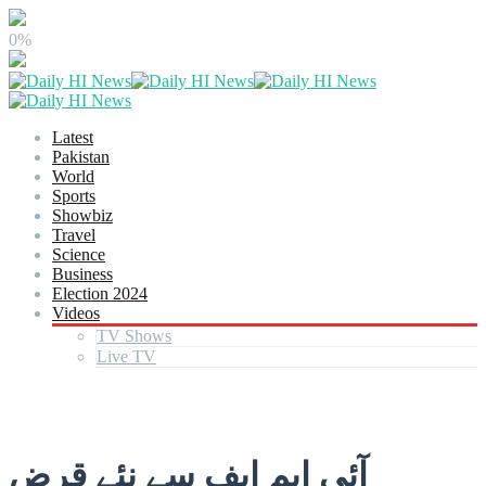
0%
Latest
Pakistan
World
Sports
Showbiz
Travel
Science
Business
Election 2024
Videos
TV Shows
Live TV
آئی ایم ایف سے نئے قرض