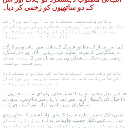
کے دو ساتھیوں کو زخمی کر دیا۔
پاک فوج کے شعبہ تعلقات عامہ آئی ایس پی آر کے
مطابق بونیر میں آپریشن دہشتگردوں کی موجودگی کی
مصدقہ اطلاع پر کیا گیا، آپریشن کے درمیان شدید
فائرنگ کا تبادلہ بھی ہوا۔
آئی ایس پی آر کے مطابق فائرنگ کے تبادلے میں ہائی ویلیو ٹارگٹ
دہشتگردوں کا سرغنہ سلیم عرف ربانی ہلاک اور 2 دہشتگرد
زخمی ہوئے جبکہ دہشتگردوں سے مقابلے میں 2 بہادر جوان
بھی شہید ہوگئے۔
پاک فوج کے شعبہ تعلقات عامہ کے مطابق دہشتگردوں
کی فائرنگ سے لانس نائیک حسیب جاوید اور حوالدار
مدثر محمود شہید ہوئے۔
حوالدار مدثر محمود شہید کا تعلق ضلع راولپنڈی سے ہے جنہوں نے
16 سال تک پاکستان آرمی میں ذمہ داریاں سرانجام دیں، انہوں نے
سوگواران میں والدین، اہلیہ اور 2 بیٹے چھوڑے۔
لانس نائیک حسیب جاوید شہید کا تعلق آزاد کشمیر کے ضلع پونچھ
سے ہے، لانس نائیک حسیب جاوید شہید نے 5 سال تک پاکستان
آرمی میں ذمہ داریاں سرانجام دیں اور سوگواران میں