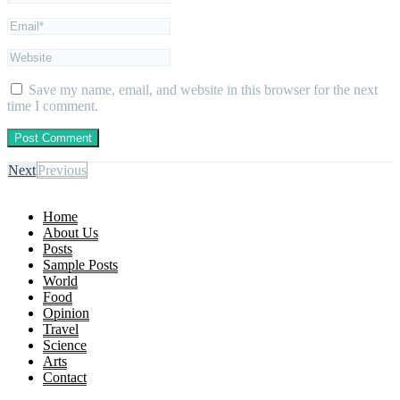
Save my name, email, and website in this browser for the next
time I comment.
Next
Previous
Home
About Us
Posts
Sample Posts
World
Food
Opinion
Travel
Science
Arts
Contact