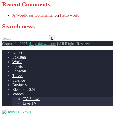
Recent Comments
A WordPress Commenter
on
Hello world!
Search news
Copyright 2025
dailyhinews.com
| All Rights Reserved
Latest
Pakistan
World
Sports
Showbiz
Travel
Science
Business
Election 2024
Videos
TV Shows
Live TV