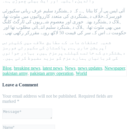
والدین،اہلیہ اور ایک بیٹی چھوڑی ہے۔
آئی ایس پی آر کا بتانا ہے کہ دہشتگرد سلیم عرف ربانی سکیورٹی
فورسزکےخلاف دہشتگردی کی متعدد کارروائیوں میں ملوث تھا،
ہلاک دہشتگرد بھتہ خوری اور معصوم شہریوں کی ٹارگٹ کلنگ
میں بھی ملوث تھا، ہلاک دہشتگرد سلیم انتہائی مطلوب تھا اور
حکومت نے اس کے سر کی قیمت 50 لاکھ روپے مقررکر رکھی تھی۔
شعبہ تعلقات عامہ کے مطابق علاقے میں کلیئرنس
آپریشن جاری ہے، پاکستان کی سکیورٹی فورسز
دہشتگردی کے خاتمے کیلئے پرعزم ہیں، بہادر جوانوں
کی قربانیاں ہمارے عزم کو مزید مضبوط کرتی ہیں۔
Blog
,
breaking news
,
latest news
,
News
,
news updates
,
Newspaper
,
pakistan army
,
pakistan army operation
,
World
Leave a Comment
Your email address will not be published.
Required fields are
marked
*