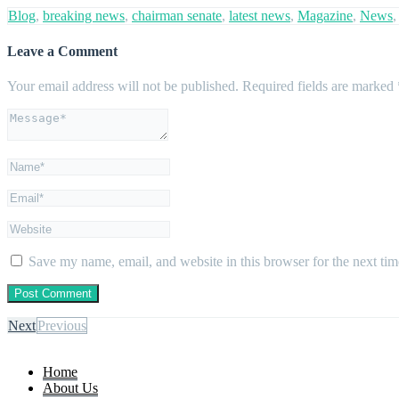
Blog
,
breaking news
,
chairman senate
,
latest news
,
Magazine
,
News
Leave a Comment
Your email address will not be published.
Required fields are marked
Save my name, email, and website in this browser for the next ti
Next
Previous
Home
About Us