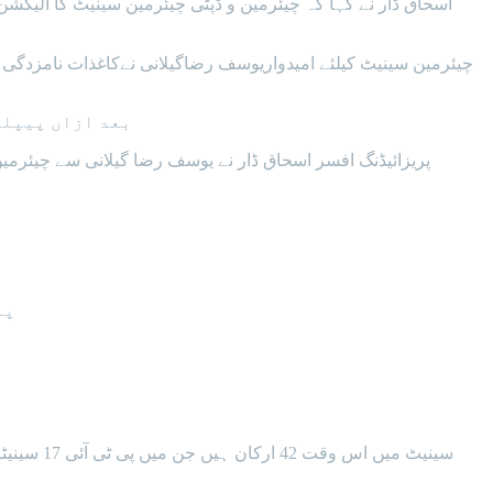
چیئرمین سینیٹ کیلئے امیدواریوسف رضاگیلانی نےکاغذات نامزدگی 
بعد ازاں پیپلز
پریزائیڈنگ افسر اسحاق ڈار نے یوسف رضا گیلانی سے چیئرم
پا