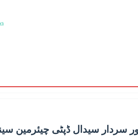
ر سردار سیدال ڈپٹی چیئرمین سین