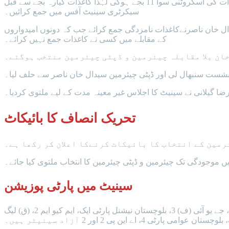
اسحاق ڈار نے کہا کہ چیئرمین و ڈپٹی چیئرمین سینیٹ کا الیکشن دوپہر ساڑھے 12 بجے ہوگا، چیئرمین و ڈپٹی چیئرمین سینیٹ کےکاغذات کی اسکروٹنی سوا 11 بجے ہوگی لہٰذا کاغذات گیارہ بجے سے قبل
سیکرٹری سینیٹ آفس میں جمع کرائیں۔
دال خان ناصرنےکاغذات نامزدگی جمع کرائے جب کہ دونوں امیدواروں
کے مقابلے میں کسی نے کاغذات جمع نہیں کرائے۔
 خان بلا مقابلہ چیئرمین و ڈپٹی چیئرمین منتخب ہوگئے۔
 نشست سنبھال لی اور ڈپٹی چیئرمین سیدال خان ناصر سے حلف لیا۔
 گیلانی نے سینیٹ کا اجلاس غیر معینہ مدت کے لیے ملتوی کردیا۔
تحریک انصاف کا بائیکاٹ
مین کے انتخاب کا بائیکاٹ کرنےکا اعلان کر رکھا ہے۔
یں موجودگی تک چیئرمین و ڈپٹی چیئرمین کا انتخاب ملتوی کیا جائے۔
سینیٹ میں پارٹی پوزیشن
سینیٹ میں اس وقت 42 ارکان ہیں جن میں پی ٹی آئی 17 سینیٹرز کے ساتھ سب سے بڑی جماعت ہے جب کہ پی پی کے 10، (ن) لیگ 6، جے یو آئی (ف) 3، بلوچستان نیشنل پارٹی ایک، ایم کیو ایم 2، (ق) لیگ
وچستان عوامی پارٹی 4، اے این پی 2 اور 2 آزاد سینیٹر ہیں۔