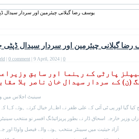
یوسف رضا گیلانی چیئرمین اور سردار سیدال ڈپ
رضا گیلانی چیئرمین اور سردار سیدال ڈپٹی چ
rld
|
0 comment
|
9 April, 2024
|
0
پیپلز پارٹی کے رہنما اور سابق وزیراع
گ (ن) کے سردار سیدال خان ناصر بلا مقا
سینیٹ اجلاس میں وزی
ا گیا اور پی ٹی آئی کے علی ظفر نے اظہار خیال کرتے ہوئے کہا کہ 
ازاں وزیر خارجہ اسحاق ڈار نے بطور پریزائیڈنگ افسر نو منتخب سین
آزاد حیثیت میں سیینٹر منتخب ہونے والے فیصل واوڈا اور جے 