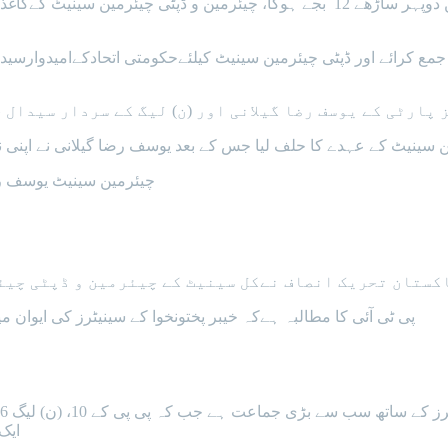
جمع کرائے اور ڈپٹی چیئرمین سینیٹ کیلئےحکومتی اتحادکےامیدوارسی
 پارٹی کے یوسف رضا گیلانی اور (ن) لیگ کے سردار سیدال
ین سینیٹ کے عہدے کا حلف لیا جس کے بعد یوسف رضا گیلانی نے اپنی
چیئرمین سینیٹ یوسف رضا
کستان تحریک انصاف نےکل سینیٹ کے چیئرمین و ڈپٹی چیئر
پی ٹی آئی کا مطالبہ ہےکہ خیبر پختونخوا کے سینیٹرز کی ایوان م
ایک، بل