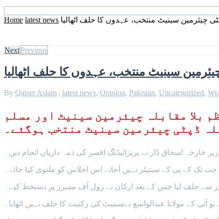
ٹی چیئرمین سینیٹ منتخب، عہدوں کا حلف اٹھالیا
latest news
Home
Next
Previous
یئرمین سینیٹ منتخب، عہدوں کا حلف اٹھالیا
By
Qaiser Aslam
|
latest news
,
Opinion
,
Pakistan
,
Uncategorized
,
Wo
ظم بلا مقابلہ چیئرمین سینیٹ اور
مسلم
بلہ ڈپٹی چیئرمین سینیٹ منتخب ہوگئے۔
ر خارجہ اسحاق ڈار نے پریزائیڈنگ افسر کی ذمہ داریاں انجام دیں۔
جب تک کے پی کے سینیٹر نہیں آجاتے اس اجلاس کو ملتوی کیا جائے۔
یٹرز سے حلف لیا جس کے بعد ارکان نے رول آف ممبرز پر دستخط کیے۔
یو آئی کے مولانا عبدالواسع نےسینیٹ کی رکنیت کا حلف نہیں اٹھایا۔