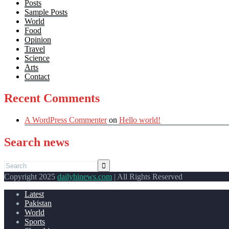
Posts
Sample Posts
World
Food
Opinion
Travel
Science
Arts
Contact
Recent Comments
A WordPress Commenter
on
Hello world!
Search news
Copyright 2025
dailyhinews.com
| All Rights Reserved
Latest
Pakistan
World
Sports