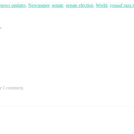
,
news updates
,
Newspaper
,
senate
,
senate election
,
World
,
yousaf raza r
*
me I comment.