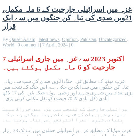
غزہ میں اسرائیلی جارحیت کے 6 ماہ مکمل،
21ویں صدی کی تباہ کن جنگوں میں سے ایک
قرار
By
Qaiser Aslam
|
latest news
,
Opinion
,
Pakistan
,
Uncategorized
,
World
|
0 comment
|
7 April, 2024
|
0
7 اکتوبر 2023 سے غزہ میں جاری اسرائیلی
جارحیت کو 6 ماہ مکمل ہوگئے ہیں۔
عرب میڈیا کے مطابق غزہ جنگ21ویں صدی کی سب سے زیادہ
تباہ کن جنگوں میں سے ایک بن چکی ہے، اس جنگ کے نتیجے میں
بڑی تعداد میں شہری شہید اور زخمی ہوئے جبکہ غزہ کی 17 لاکھ
آبادی (کل آبادی کا 70 فیصد) کو نقل مکانی کرنی پڑی۔
اسرائیلی جارحیت کے نتیجے میں غزہ میں خوراک سمیت
بنیادی ضروریات کی شدید قلت پیدا ہوگئی ہے جبکہ
بنیادی شہری انفرا اسٹرکچر بھی تباہ ہوگیا ہے۔
عرب میڈیا کے مطابق غزہ پر اسرائیلی حملوں میں اب تک 33 ہزار