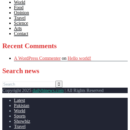
World
Food
Opinion
Travel
Science
Arts
Contact
Recent Comments
A WordPress Commenter
on
Hello world!
Search news
Copyright 2025
dailyhinews.com
| All Rights Reserved
Latest
Pakistan
World
Sports
Showbiz
Travel