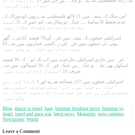
سے زائد فلسطینی شہید ہو چکے ہیں جن میں 13 ہزار سے زائد
تعداد بچوں کی ہے۔
اس جنگ کے نتیجے میں 11 لاکھ فلسطینی شہریوں کوخوراک کے
عدم تحفظ کا سامنا ہے جبکہ دو سال سے کم عمر کے 31 فیصد
بچے شدید غذائی قلت کا شکار ہیں۔
اسرائیلی حملوں کے نتیجے میں غزہ کی70 فیصد آبادی بے گھر
ہوئی، ان حملوں میں غزہ کی رہائشی عمارتوں میں سے 60
فیصد عمارتیں تباہ ہو چکی ہیں۔
غزہ میں جاری اسرائیلی جارحیت میں اب تک غزہ کے 90 فیصد
اسکول بھی تباہ ہو چکے ہیں جبکہ غزہ کے 36 اسپتالوں میں سے
صرف 10 اسپتال کام کر رہے ہیں۔
اسرائیلی حملوں میں 227 مساجد شہید اور 3 گرجا گھر بھی
تباہ ہو چکے ہیں، اسرائیلی فوج کے حملوں میں
مجموعی طور پر غزہ کی نصف سے زائد تعمیرات تباہ ہو
چکی ہیں۔
Blog
,
ghaza vs israel
,
ham
,
hammas breaking news
,
hammas vs
israel
,
isarel and gaza war
,
latest news
,
Magazine
,
news updates
,
Newspaper
,
World
Leave a Comment