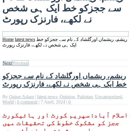
سے ججزکو خط ایک ہی شخص
نے لکھے، فارنزک رپورٹ
ریشم، ریشماں اورگلشاد کے نام سے ججزکو خط
latest news
Home
ایک ہی شخص نے لکھے، فارنزک رپورٹ
Next
Previous
ریشم، ریشماں اورگلشاد کے نام سے ججزکو
خط ایک ہی شخص نے لکھے، فارنزک رپورٹ
By
Qaiser Aslam
|
latest news
,
Opinion
,
Pakistan
,
Uncategorized
,
World
|
0 comment
|
7 April, 2024
|
0
اسلام آباد: سپریم کورٹ اور ہائیکورٹ
ججز کو مشکوک خطوط کی تحقیقات میں
اہم پیشرفت سامنے آئی ہے۔