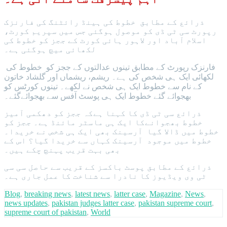
ذرائع کے مطابق خطوط کی ہینڈ رائٹنگ کی فارنزک
رپورٹ سی ٹی ڈی کو موصول ہوگئی جس میں سپریم کورٹ،
اسلام آباد اور لاہور ہائی کورٹ کے ججز کو خطوط کی
لکھائی میچ ہوگئی ہے۔
فارنزک رپورٹ کے مطابق تینوں عدالتوں کے ججز کو خطوط کی
لکھائی ایک ہی شخص کی ہے۔ ریشم، ریشماں اور گلشاد خاتون
کے نام سے خطوط ایک ہی شخص نے لکھے۔ تینوں کورٹس کو
بھجوائے گئے خطوط ایک ہی پوسٹ آفس سے بھجوائےگئے۔
ذرائع سی ٹی ڈی کا کہنا ہےکہ ججز کو دھکمی آمیز
خطوط بھجوانےکا ایک ہی ماسٹر مائنڈ ہے۔ ججز کو
خطوط میں ڈالا گیا آرسینک بھی ایک ہی شخص نے خریدا۔
خطوط میں موجود آرسینک کہاں سے خریدا گیا؟ اس کے
بھی بہت قریب پہنچ چکے ہیں۔
ذرائع کے مطابق پوسٹ باکسز کے قریب سے حاصل سی سی
ٹی وی ویڈیوز کا نادرا سے شناخت کا عمل جاری ہے۔
Blog
,
breaking news
,
latest news
,
latter case
,
Magazine
,
News
,
news updates
,
pakistan judges latter case
,
pakistan supreme court
,
supreme court of pakistan
,
World