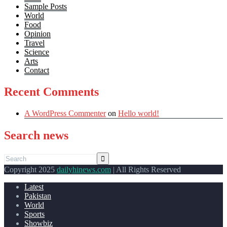
Sample Posts
World
Food
Opinion
Travel
Science
Arts
Contact
Recent Comments
A WordPress Commenter
on
Hello world!
Search news
Copyright 2025
dailyhinews.com
| All Rights Reserved
Latest
Pakistan
World
Sports
Showbiz