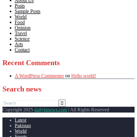
About Us
Posts
Sample Posts
World
Food
Opinion
Travel
Science
Arts
Contact
Recent Comments
A WordPress Commenter
on
Hello world!
Search news
Copyright 2025
dailyhinews.com
| All Rights Reserved
Latest
Pakistan
World
Sports