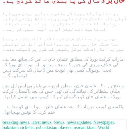
خان پر 5 سال کی پابندی عائد کردی ہے۔
یو اے ای کرکٹ بورڈ کی جانب سے جاری بیان میں کہا
گیا ہے کہ عثمان خان نے ای سی بی سے غلط بیانی کی اور
سہولیات کا فائدہ اٹھایا، وہ یو اے ای سے کھیلنے
کے پابند تھے لیکن اب وہ ایسا نہیں کر رہے ۔
ای سی بی نے عثمان خان کو سالانہ کنٹریکٹ بھی دیا
تھا جبکہ حال ہی میں ہونیوالے آئی ایل ٹی ٹوئنٹی
میں وہ امارات کے لوکل پلیئر کے طور پر کھیلے تھے ۔
امارات کرکٹ بورڈ کے مطابق عثمان خان نے اس کے ساتھ معاہدے
کی خلاف ورزی کی جس کے نتیجے میں وہ اب یو اے ای بورڈ کے
تحت ہونیوالے کسی بھی ایونٹ میں 5 سال تک شرکت نہیں
کرسکیں گے۔
واضح رہے کہ عثمان خان نے بطور اوور سی پلیئر پی ایس ایل میں
ملتان سلطانز کی نمائندگی کی تھی جس کے بعد پاکستان کرکٹ
بورڈ نے عثمان خان کو پاکستان ٹیم کے کیمپ میں شامل کیا تھا۔
پاکستان کیمپ میں آنے کے بعد عثمان خان نے یو اے ای کو معاہدہ
ختم کرنے کا نوٹس بھیجا تھا۔
breaking news
,
latest news
,
News
,
news updates
,
Newspaper
,
pakistani cicketer
,
psl pakistan players
,
usman khan
,
World