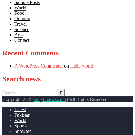
Sample Posts
World
Food
Opinion
Travel
Science
Arts
Contact
Recent Comments
A WordPress Commenter
on
Hello world!
Search news
Copyright 2025
dailyhinews.com
| All Rights Reserved
Latest
Pakistan
World
Sports
Showbiz