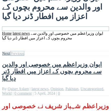
اور والدین سے محروم بچوں کے
اعزاز میں افطار ڈنر دیا گیا
Home
latest news
ایوان وزیراعظم میں خصوصی اور والدین سے
محروم بچوں کے اعزاز میں افطار ڈنر دیا گیا
Next
Previous
ایوان وزیراعظم میں خصوصی اور والدین
سے محروم بچوں کے اعزاز میں افطار ڈنر
دیا گیا
By
Qaiser Aslam
|
latest news
,
Opinion
,
Pakistan
,
Uncategorized
,
World
|
0 comment
|
5 April, 2024
|
0
وزیراعظم شہباز شریف نے خصوصی اور