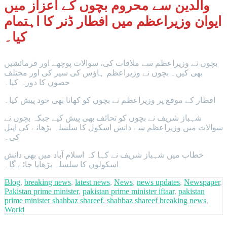
والدین سے محروم بچوں کے اعزاز میں
ایوان وزیراعظم میں افطار ڈنر کا اہتمام
کیا۔
بچوں نے وزيراعظم سے ملاقات کی، سوالات پوچھے اور فرمائشیں
بھی کیں۔ بچوں نے وزیراعظم ہاؤس کی سیر کی اور مختلف
حصوں کا دورہ کیا۔
افطار کے موقع پر وزیراعظم نے بچوں کو کھانا بھی خود پیش کیا۔
شہباز شریف نے بچوں کو تحائف بھی پیش کیے جبکہ بچوں نے
سوالات میں وزیراعظم سے دانش اسکول کا سلسلہ بڑھانے کی اپیل
کی۔
خطاب میں شہباز شریف نے کہا کہ اسلام آباد میں بھی دانش
اسکولوں کا سلسلہ بڑھایا جائے گا۔
Blog
,
breaking news
,
latest news
,
News
,
news updates
,
Newspaper
,
Pakistan prime minister
,
pakistan prime minister iftaar
,
pakistan
prime minister shahbaz shareef
,
shahbaz shareef breaking news
,
World