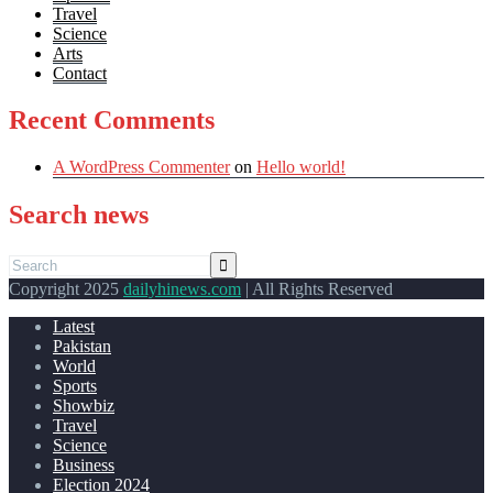
Travel
Science
Arts
Contact
Recent Comments
A WordPress Commenter
on
Hello world!
Search news
Copyright 2025
dailyhinews.com
| All Rights Reserved
Latest
Pakistan
World
Sports
Showbiz
Travel
Science
Business
Election 2024