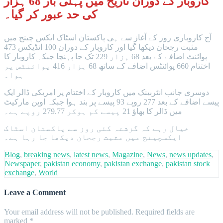
کاروبار کے دوران تاریخ میں پہلی بار 68 ہزار
کی حد عبور کر گیا۔
آج کاروباری روز کے آغاز سے ہی پاکستان اسٹاک ایکس چینج میں
مثبت رجحان دیکھا گیا اور کاروبار کے دوران 100 انڈیکس 473
پوائنٹ اضافے کے بعد 68 ہزار 229 تک جا پہنچا جبکہ کاروبار کا
اختتام 660 پوائنٹس اضافے کے ساتھ 68 ہزار 416 پوائنٹس پر
ہوا۔
دوسری جانب انٹربینک میں کاروبار کے اختتام پر امریکی ڈالر ایک
پیسے اضافے کے بعد 277 روپے 93 پیسے پر بند ہوا جبکہ اوپن مارکیٹ
میں ڈالر کا بھاؤ 21 پیسے کم ہوکر 279.77 روپے ہے۔
خیال رہے کہ گزشتہ کئی روز سے پاکستان اسٹاک
ایکسچینج میں مثبت رجحان دیکھا جا رہا ہے۔
Blog
,
breaking news
,
latest news
,
Magazine
,
News
,
news updates
,
Newspaper
,
pakistan economy
,
pakistan exchange
,
pakistan stock
exchange
,
World
Leave a Comment
Your email address will not be published.
Required fields are
marked
*