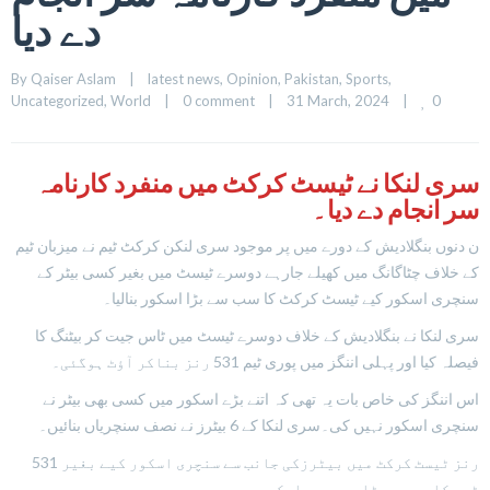
دے دیا
By 
Qaiser Aslam
|
latest news
, 
Opinion
, 
Pakistan
, 
Sports
, 
0
Uncategorized
, 
World
|
0 comment
|
31 March, 2024    
|
سری لنکا نے ٹیسٹ کرکٹ میں منفرد کارنامہ
سر انجام دے دیا۔
ن دنوں بنگلادیش کے دورے میں پر موجود سری لنکن کرکٹ ٹیم نے میزبان ٹیم
کے خلاف چٹاگانگ میں کھیلے جارہے دوسرے ٹیسٹ میں بغیر کسی بیٹر کے
سنچری اسکور کیے ٹیسٹ کرکٹ کا سب سے بڑا اسکور بنالیا۔
سری لنکا نے بنگلادیش کے خلاف دوسرے ٹیسٹ میں ٹاس جیت کر بیٹنگ کا
فیصلہ کیا اور پہلی اننگز میں پوری ٹیم 531 رنز بناکر آؤٹ ہوگئی۔
اس اننگز کی خاص بات یہ تھی کہ اتنے بڑے اسکور میں کسی بھی بیٹر نے
سنچری اسکور نہیں کی۔سری لنکا کے 6 بیٹرز نے نصف سنچریاں بنائیں۔
531 رنز ٹیسٹ کرکٹ میں بیٹرزکی جانب سے سنچری اسکور کیے بغیر
ٹیم کا سب سے بڑا مجموعی اسکور ہے۔