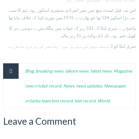
اس سے قبل ٹیسٹ میچ میں بغیر انفرادی سنچری اسکور ہوئے ٹیم کا سب
سے بڑا اسکور 524 تھا جو بھارت نے 1976 میں نیوزی لینڈ کے خلاف بنایا تھا۔
واضح رہے سری لنکا کے 531 رنز کے جواب میں بنگلادیش نے دوسرے دن کا
کھیل ختم ہونے تک ایک وکٹ پر 55 رنز بنالیے۔
سری لنکا کو 2 ٹیسٹ میچز کی سیریز میں ایک صفر کی برتری حاصل ہے۔
Blog
,
breaking news
,
lahore news
,
latest news
,
Magazine
,
new cricket record
,
News
,
news updates
,
Newspaper
,
srilanka team test record
,
test record
,
World
Leave a Comment