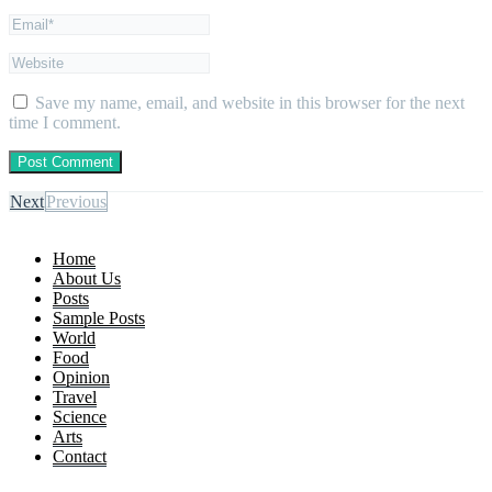
Save my name, email, and website in this browser for the next
time I comment.
Next
Previous
Home
About Us
Posts
Sample Posts
World
Food
Opinion
Travel
Science
Arts
Contact