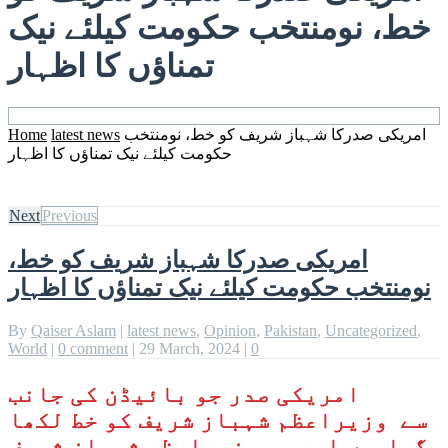
خط، نومنتخب حکومت کیلئے نیک
تمناؤں کا اظہار
امریکی صدرکا شہباز شریف کو خط، نومنتخب
latest news
Home
حکومت کیلئے نیک تمناؤں کا اظہار
Next
Previous
امریکی صدرکا شہباز شریف کو خط،
نومنتخب حکومت کیلئے نیک تمناؤں کا اظہار
By
Qaiser Aslam
|
latest news
,
Opinion
,
Pakistan
,
Uncategorized
,
World
|
0 comment
|
29 March, 2024
|
0
امریکی صدر جو بائیڈن کی جانب
سے وزیراعظم شہباز شریف کو خط لکھا
گیا ہے اور یہ وزیراعظم شہباز شریف