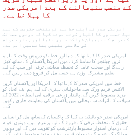
کے منصب سنبھالنے کے بعد امریکی صدر
کا پہلا خط ہے۔
امریکی صدر نے اپنے خط میں نومنتخب حکومت کے لیے
نیک تمناؤں کا اظہار کرتے ہوئے کہا کہ دونوں ممالک
کےعوام کے درمیان شراکت داری دنیا اور ہمارے عوام
کی سلامتی یقینی بنانےمیں اہم ہے۔
امریکی صدر کا کہنا تھا کہ دنیا اور خطےکو درپیش وقت کے اہم
ترین چیلنجز کا سامنا کرنے میں امریکا پاکستان کے ساتھ کھڑا
رہےگا اور صحت عامہ کا تحفظ، معاشی ترقی اور سب کے لیے
تعلیم مشترکہ وژن ہے جسے مل کر فروغ دیتے رہیں گے۔
خط میں امریکی صدر کا کہنا تھا کہ امریکا اور پاکستان گرین
الائنس فریم ورک سے ماحولیاتی بہتری کے لیے ہم اپنے اتحاد کو
مزید مضبوط کریں گے، پائیدار زرعی ترقی، آبی انتظام، 2022 کے
سیلاب کے اثرات سے بحالی میں پاکستان کی معاونت جاری رکھیں
گے۔
امریکی صدر جو بائیڈن نے کہا کہ پاکستان کےساتھ مل کر انسانی
حقوق کے تحفظ، ترقی کے فروغ کے لیے پرعزم ہیں، دونوں اقوام
کے درمیان استوار مضبوط پارٹنرشپ کو تقویت دیں گے اور دونوں
ممالک کے عوام کے درمیان قریبی رشتے مزید مضبوط بنائیں گے۔