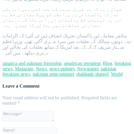
خیال رہے کہ یہ طویل عرصے کے بعد کسی بھی امریکی
صدرکا پاکستانی وزیراعظم کو پہلا سفارتی خط ہے
اور یہ تہنیتی خط پاکستان اور امریکا کے درمیان
سفارتی تعلقات میں بحالی کا عندیہ ہے۔
سائفر معاملے اور پاکستان تحریک انصاف (پی ٹی آئی) کے الزامات
سے دونوں ممالک کے تعلقات میں سرد مہری آگئی تھی، وزیراعظم
شہباز شریف کےآنےکے بعد امریکا کےساتھ تعلقات کی بحالی اور
بہتری دیکھنے میں آئی۔
amairca and pakistan friensship
,
amairican president
,
Blog
,
breaking
news
,
Magazine
,
News
,
news updates
,
Newspaper
,
pakistan
breaking news
,
pakistan prim minister
,
shahbadz shareef
,
World
Leave a Comment
Your email address will not be published.
Required fields are
marked
*