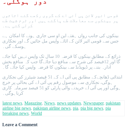
دور ہوگئی۔
قومی ائیر لائن پی آئی اے کے گروی رکھے گئے اثاثوں
پر بینکوں سے معاملات طے پاگئے ہیں اور ٹرم شیٹ طے
کرلی گئی ہے۔
بینکوں کی جانب رواں ہفتے این او سی جاری ہونے کا امکان ہے
جس سے قومی ائیر لائن کے اثاثے واپس مل جائیں گے اور نجکاری
ہوسکے گی۔
ذرائع کے مطابق بینکوں کا قرضہ 10 سال تک واپس نہیں کیا جائے
گا اور 12فیصد کی شرح سے منافع دیا جائےگا جب کہ منافع بخش
ادارہ بننے پر ڈیویڈنڈ سے بینکوں کا قرضہ واپس کیا جائے گا۔
ابتدائی ڈھانچےکے مطابق پی آئی اے کے 51 فیصد شیئرز کی نجکاری
ہوگی، نجکاری سے موصول رقم پی آئی اے کی بحالی پر خرچ
ہوگی اور پی آئی اے خریدنے والی پارٹی کو 51 فیصد سرمایہ کاری
کرناہوگی۔
latest news
,
Magazine
,
News
,
news updates
,
Newspaper
,
pakistan
airline big news
,
pakistan airline news
,
pia
,
pia big news
,
pia
breaking news
,
World
Leave a Comment