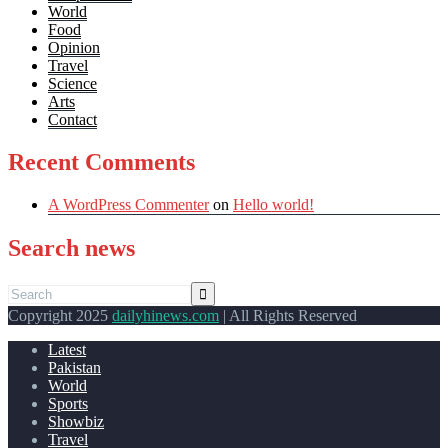
World
Food
Opinion
Travel
Science
Arts
Contact
Recent Comments
A WordPress Commenter
on
Hello world!
Search news
Copyright 2025
dailyhinews.com
| All Rights Reserved
Latest
Pakistan
World
Sports
Showbiz
Travel