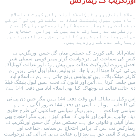
اورنگزیب کے ریمارکس
اسلام آباد(رپو ر ٹر )اسلام آباد ہائی کورٹ نے اسلام
آباد میں لیول پلیئنگ فیلڈ نہ ملنے کی پی ٹی آئی کی
درخواست پر فیصلہ محفوظ کرلیا،جسٹس میاں گل حسن
اورنگزیب نے ریمارکس دیے ہیں کہ پرامن احتجاج ہر
سیاسی جماعت اور شہری کا آئینی حق ہے، انھوں نے یہ
ریمارکس بدھ کے روزدیے ہیں۔
اسلام آباد ہائی کورٹ کے جسٹس میاں گل حسن اورنگزیب نے
کیس کی سماعت کی۔درخواست گزار ممبر قومی اسمبلی شیر
افضل مروت ایڈووکیٹ عدالت میں پیش ہوئے اور عدالت کوبتایاکہ
پی ٹی آئی کا جھنڈا لہرایا جائے تو پولیس دھاوا بول دیتی ہیں، ہم
کارنر میٹنگ بلاتے ہیں تو پولیس پہنچ جاتی ہے، ہم نے اسلام آباد
میں جلسہ کرنا ہے، آئین اور قانون کے تحت ہمیں لیول پلیئنگ فیلڈ
دی جائے،عدالت نے پوچھاکہ کیا ابھی اسلام آباد میں دفعہ 144 ہے؟
اس وکیل نے بتایاکہ اس وقت دفعہ 144 نہیں مگر جس دن پی ٹی
آئی کا جلسہ ہوتا ہے، اسی دن دفعہ 144 ضرور لگتی ہے، ہم
سیاسی جماعت ہے ہمیں دیگر سیاسی جماعتوں کی طرح حقوق
دیئے جائیں،ہم آئین اور قانون کے ساتھ کھڑے ہیں، مگر احتجاج بھی
ہمارا آئینی و قانونی حق ہے، جسٹس میاں گل حسن اورنگزیب نے
ریمارکس دیے ہیں کہ پرامن احتجاج ہر سیاسی جماعت اور
شہری کا آئینی حق ہے بعدازاں عدالت نے پی ٹی آئی کی درخواست