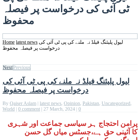
ٹی آئی کی درخواست پر فیصلہ
محفوظ
لیول پلیئنگ فیلڈ نہ ملنے کی پی ٹی آئی کی
latest news
Home
درخواست پر فیصلہ محفوظ
Next
Previous
لیول پلیئنگ فیلڈ نہ ملنے کی پی ٹی آئی کی
درخواست پر فیصلہ محفوظ
By
Qaiser Aslam
|
latest news
,
Opinion
,
Pakistan
,
Uncategorized
,
World
|
0 comment
|
27 March, 2024
|
0
پرامن احتجاج ہر سیاسی جماعت اور شہری
کا آئینی حق ہے،جسٹس میاں گل حسن