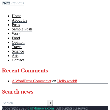
Next
Previous
Home
About Us
Posts
Sample Posts
World
Food
Opinion
Travel
Science
Arts
Contact
Recent Comments
A WordPress Commenter
on
Hello world!
Search news
Copyright 2025
dailyhinews.com
| All Rights Reserved