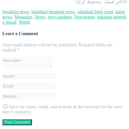
پر فیصلہ محفوظ کرلیا۔#/s#
breaking news
,
islambad breaking news
,
islambad high court
,
latest
news
,
Magazine
,
News
,
news updates
,
Newspaper
,
pakistan tahreek
e insaaf
,
World
Leave a Comment
Your email address will not be published.
Required fields are
marked
*
Save my name, email, and website in this browser for the next
time I comment.