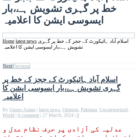
خط پر گہری تشویش ہے،بار
ایسوسی ایشن کا اعلامیہ
اسلام آباد ہائیکورٹ کے ججز کے خط پر گہری
latest news
Home
تشویش ہے،بار ایسوسی ایشن کا اعلامیہ
Next
Previous
اسلام آباد ہائیکورٹ کے ججز کے خط پر
گہری تشویش ہے،بار ایسوسی ایشن کا
اعلامیہ
By
Qaiser Aslam
|
latest news
,
Opinion
,
Pakistan
,
Uncategorized
,
World
|
0 comment
|
27 March, 2024
|
0
عدلیہ کی آزادی پر حرف نظام عدل و