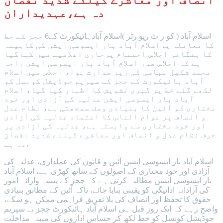
انصاف اور معاشرے کیلئے شدید نقصان
دہ ہے،عہدیداران
اسلام آباد ( کو ر ٹ رپو رٹر )اسلام آبادہائیکورٹ کے6 ججز کے خط
کا معاملہ پراسلام آباد بار ایسوسی ایشن کی کابینہ
کا ہنگامی اجلاس اختتام پرجاری اعلامیے میں کہاگیا
ہے کہ اجلاس صدر اسلام آباد بار ایسوسی ایشن راجہ
محمد شکیل عباسی کی زیر صدارت ہوا، اجلاس میں اسلام
آباد ہائیکورٹ کے ججز کے سپریم جوڈیشل کونسل کو
لکھے گئے خط پر گہری تشویش کا اظہار کیا گیا، اسلام
آباد بار ایسوسی ایشن عدلیہ کی آزادی اور خود
مختاری کو آئین کا بنیادی وصف سمجھتی ہے، نظام عدل
و انصاف پر عوام الناس کا اعتماد عدلیہ کی آزادی
اور خود مختاری سے وابستہ ہے، عدلیہ کی آزادی پر
حرف نظام عدل و انصاف اور معاشرے کیلئے شدید نقصان
دہ ہے،
اسلام آباد بار ایسوسی ایشن آئین و قانون کی عملداری، عدلیہ کی
آزادی اور خود مختاری کے اصولوں کے ساتھ کھڑی ہے، اسلام آباد
بار ایسوسی ایشن مطالبہ کرتی ہے کہ ججز کے پیشہ وارانہ امور
کی آزادانہ ادائیگی کو یقینی بنایا جائے، تاکہ آئین کے مطابق بنیادی
حقوق کا تحفظ اور انصاف کی بلا تفریق فراہمی ممکن ہو سکے،
واضح رہے کہ ایک روز قبل ہی اسلام آباد ہائیکورٹ ججز نے سپریم
جوڈیشل کونسل کو خط لکھ کر حساس اداروں کی مبینہ مداخلت