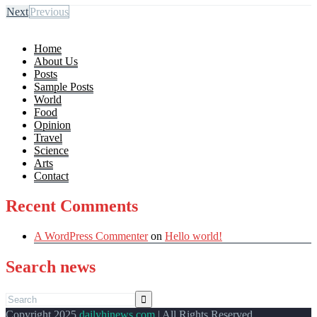
Next
Previous
Home
About Us
Posts
Sample Posts
World
Food
Opinion
Travel
Science
Arts
Contact
Recent Comments
A WordPress Commenter
on
Hello world!
Search news
Copyright 2025
dailyhinews.com
| All Rights Reserved