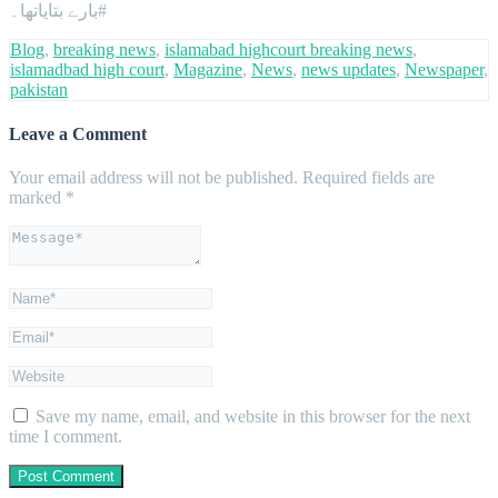
بارے بتایاتھا۔#
Blog
,
breaking news
,
islamabad highcourt breaking news
,
islamadbad high court
,
Magazine
,
News
,
news updates
,
Newspaper
,
pakistan
Leave a Comment
Your email address will not be published.
Required fields are
marked
*
Save my name, email, and website in this browser for the next
time I comment.