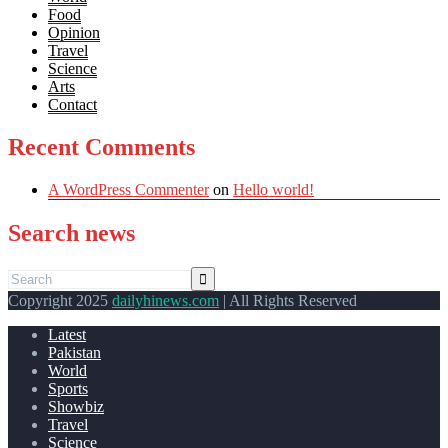
Food
Opinion
Travel
Science
Arts
Contact
Recent Comments
A WordPress Commenter
on
Hello world!
Search news
Copyright 2025
dailyhinews.com
| All Rights Reserved
Latest
Pakistan
World
Sports
Showbiz
Travel
Science