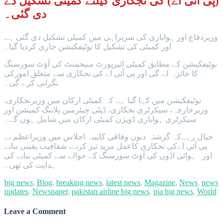
(پی آئی اے) کی نجکاری کیلئے کمیٹی تشکیل دے
دی گئی۔
وزیردفاع اور ہوابازی کی سربراہی میں کمیٹی تشکیل دی گئی ہے
اور کمیٹی کی تشکیل کا نوٹیفکیشن جاری کردیا گیا۔
نوٹیفکیشن کے مطابق کمیٹی ائیرپورٹ منیجمنٹ کی آؤٹ سورسنگ
کا جائزہ لے گی اور پی آئی اے کی نجکاری سے متعلق امورکی
نگرانی کرے گی۔
نوٹیفکیشن میں کہا گیا ہے کہ کمیٹی ارکان میں وزیرنجکاری،
وزیرخارجہ، سیکرٹری نجکاری، ڈپٹی چیئرمین پلاننگ کمیشن اور
سیکرٹری ہوابازی ڈویژن کمیٹی ارکان میں شامل ہوں گے۔
خیال رہےکہ گزشتہ دنوں وفاقی کابینہ اجلاس میں وزیراعظم نے
پی آئی اےکی نجکاری کاعمل مزید تیز کرنے، شفافیت یقینی بنانے
اور ہوائی اڈوں کی آؤٹ سورسنگ کے حوالے سے کمیٹی بنانے کی
ہدایت کی تھی۔
big news
,
Blog
,
breaking news
,
latest news
,
Magazine
,
News
,
news
updates
,
Newspaper
,
pakistan airline big news
,
pia big news
,
World
Leave a Comment