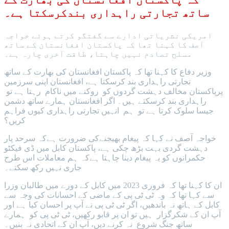
ساتھ تجارتی راہداری بندکرسکتا ہے۔
امریکی نشریاتی ادارے سے گفتگو کرتے ہوئے خواجہ
آصف کا کہنا تھا کہ پاکستان افغانستان کے ساتھ
مسلح تصادم نہیں چاہتا، طاقت آخری چارہ ہے۔
وزیر دفاع کا کہنا تھا کہ پاکستان افغانستان کی بھارت کے ساتھ
تجارتی راہداری بند کرسکتا ہے، افغانستان اپنی سرزمین
پرپاکستان مخالف دہشت گردوں کو روکنے میں ناکام رہتا ہے تو
راہداری بند کرسکتے ہیں۔ اگر افغانستان ہمارے ساتھ دشمن
جیسا سلوک کرتا ہے تو ہم انہیں تجارتی راہداری کیوں فراہم
کریں؟
خواجہ آصف نے کہا کہ پیغام بھیجنےکی ضرورت ہےکہ سرحد پار
دہشت گردی بہت بڑھ چکی ہے، پاکستان کابل میں ڈی فیکٹو
حکمرانوں کو یہ پیغام دینا چاہتا ہےکہ ہم معاملات اس طرح
جاری نہیں رکھ سکتے۔
ان کا کہنا تھا کہ فروری 2023 میں کابل کے دورے میں طالبان وزرا
سے کہا تھا کہ وہ ٹی ٹی پی کے ماضی کے احسانات کی وجہ سے
کابل کے ہاتھ نہ باندھیں، اگر ٹی ٹی پی نے آپ پر احسان کیا ہے اور
آپ ان کے شکرگزار ہیں تو ان پر قابو رکھیں، ٹی ٹی پی کو ہمارے
ساتھ جنگ شروع نہ کرنے دیں، آپ ان کے اتحادی نہ بنیں۔