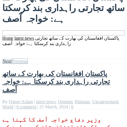
ساتھ تجارتی راہداری بند کرسکتا
ہے: خواجہ آصف
پاکستان افغانستان کی بھارت کے ساتھ تجارتی
latest news
Home
راہداری بند کرسکتا ہے: خواجہ آصف
Next
Previous
پاکستان افغانستان کی بھارت کے ساتھ
تجارتی راہداری بند کرسکتا ہے: خواجہ
آصف
By
Qaiser Aslam
|
latest news
,
Opinion
,
Pakistan
,
Uncategorized
,
World
|
0 comment
|
21 March, 2024
|
0
وزیر دفاع خواجہ آصف کا کہنا ہے
کہ پاکستان افغانستان کی بھارت کے