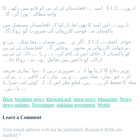
انہوں نےکہا کہ امید ہے افغانستان ٹی ٹی پی کو قابو میں رکھنے کا
’واحد مطالبہ‘ پورا کرے گا۔
انہوں نے اس امید کا بھی اظہار کیا کہ افغانستان مستقبل میں
پاکستان سے فوجی کارروائی کی ضرورت کو روکےگا۔
خواجہ آصف نے کہا کہ اگر وہ ہمیں نقصان پہنچا سکتے ہیں تو
ہم جوابی کارروائی پر مجبور ہوجائیں گے۔ افغانستان ٹی ٹی پی
کو پاکستان کےخلاف اس لیےکام کرنے دے رہا ہے تاکہ ٹی ٹی پی
ارکان کو داعش میں شامل ہونے سے روکا جائے۔
وزیر دفاع کا کہنا تھا کہ یہ ضروری نہیں کہ دنیا ہماری تعریف
کرے، جو ہمارے مفاد میں ہے وہی ہمارے لیے کافی ہے، ہم اپنے
مفاد کا تحفظ کر رہے ہیں، قطع نظر اس کے کہ کوئی اسے سراہتا
ہے یا نہیں۔
Blog
,
breaking news
,
khuwaja asif
,
latest news
,
Magazine
,
News
,
news updates
,
Newspaper
,
pakistan goverment
,
World
Leave a Comment
Your email address will not be published.
Required fields are
marked
*