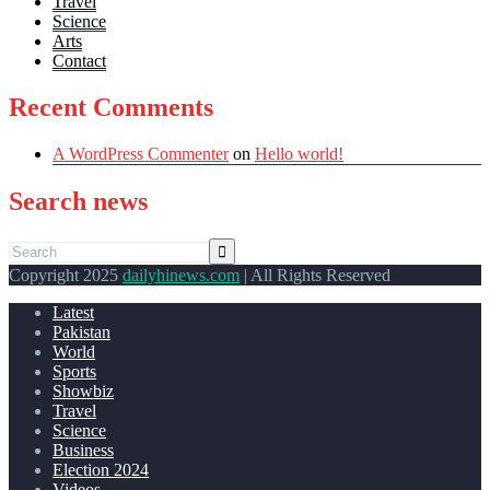
Travel
Science
Arts
Contact
Recent Comments
A WordPress Commenter
on
Hello world!
Search news
Copyright 2025
dailyhinews.com
| All Rights Reserved
Latest
Pakistan
World
Sports
Showbiz
Travel
Science
Business
Election 2024
Videos