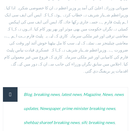
صوبائی وزرائے اعلیٰ کی آمد پر وزیرِ اعظم نے ان کا خصوصی شکریہ ادا کیا۔
وزیرِاعظم شہباز شریف نے خطاب کرتے ہوئے کہا کہ ایس آئی ایف سی ایک
اہم پلیٹ فارم ہے جسے جاری رکھا جائے گا، ایس آئی ایف سی کی اپیکس
کمیٹی نے نگراں حکومت میں بھی موثر اور بھر پور کام کیا۔انہوں نے کہا کہ
معاشی ترقی اور غیر ملکی سرمایہ کاری کے لیے یہ پلیٹ فارم بہت اہم ہے،
معاشی چیلینجز سے نمٹنے کے لیے سب کا مل بیٹھنا خوش آئند اور وقت کی
ضرورت ہے۔وزیرِاعظم شہباز شریف نے کہا کہ عسکری قیادت نیاس پلیٹ
فارم کی کامیابی اور غیر ملکی سرمایہ کاری کے فروغ میں غیر معمولی کام
کیا۔اجلاس میں سابق نگراں وزراء کی جانب سے ان کے دور میں کیے گئے
اقدمات پر بریفنگ دی گئی۔
Blog
,
breaking news
,
latest news
,
Magazine
,
News
,
news
updates
,
Newspaper
,
prime minister breaking news
,
shehbaz shareef breaking news
,
sifc breaking news
,