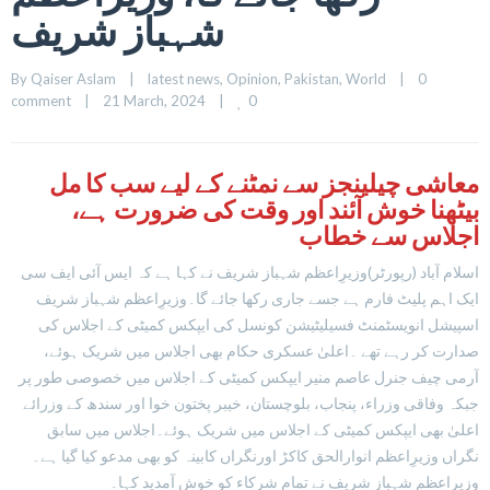
شہباز شریف
By 
Qaiser Aslam
|
latest news
, 
Opinion
, 
Pakistan
, 
World
|
0 
0
comment
|
21 March, 2024    
|
معاشی چیلینجز سے نمٹنے کے لیے سب کا مل
بیٹھنا خوش آئند اور وقت کی ضرورت ہے،
اجلاس سے خطاب
اسلام آباد (رپورٹر)وزیرِاعظم شہباز شریف نے کہا ہے کہ ایس آئی ایف سی
ایک اہم پلیٹ فارم ہے جسے جاری رکھا جائے گا۔وزیرِاعظم شہباز شریف
اسپیشل انویسٹمنٹ فسیلیٹیشن کونسل کی ایپکس کمیٹی کے اجلاس کی
صدارت کر رہے تھے ۔اعلیٰ عسکری حکام بھی اجلاس میں شریک ہوئے،
آرمی چیف جنرل عاصم منیر ایپکس کمیٹی کے اجلاس میں خصوصی طور پر
جبکہ وفاقی وزراء، پنجاب، بلوچستان، خیبر پختون خوا اور سندھ کے وزرائے
اعلیٰ بھی ایپکس کمیٹی کے اجلاس میں شریک ہوئے۔اجلاس میں سابق
نگراں وزیرِاعظم انوارالحق کاکڑ اورنگراں کابینہ کو بھی مدعو کیا گیا ہے۔
وزیرِاعظم شہباز شریف نے تمام شرکاء کو خوش آمدید کہا۔