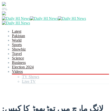
0%
Latest
Pakistan
World
Sports
Showbiz
Travel
Science
Business
Election 2024
Videos
TV Shows
Live TV
لانگ مارچ میں توڑپھوڑ کا کیس: