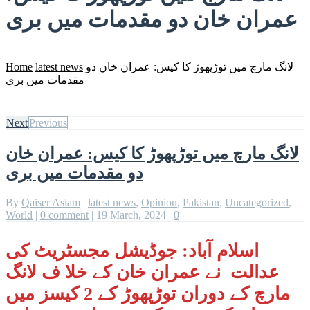
عمران خان دو مقدمات میں بری
لانگ مارچ میں توڑپھوڑ کا کیس: عمران خان دو
latest news
Home
مقدمات میں بری
Next
Previous
لانگ مارچ میں توڑپھوڑ کا کیس: عمران خان
دو مقدمات میں بری
By
Qaiser Aslam
|
latest news
,
Opinion
,
Pakistan
,
Uncategorized
,
World
|
0 comment
|
19 March, 2024
|
0
اسلام آباد: جوڈیشل مجسٹریٹ کی
عدالت نے عمران خان کے خلا ف
لانگ
مارچ کے دوران توڑپھوڑ کے 2 کیسز میں