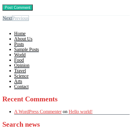
Next
Previous
Home
About Us
Posts
Sample Posts
World
Food
Opinion
Travel
Science
Arts
Contact
Recent Comments
A WordPress Commenter
on
Hello world!
Search news