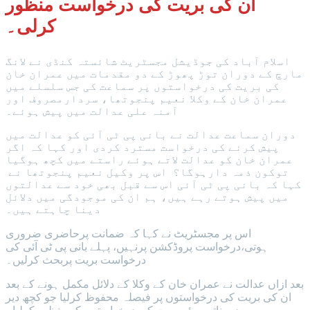
ان کی بریت کی درخواست منظور
کرلی۔
اسلام آباد کی جوڈیشل مجسٹریٹ شائستہ کنڈی نے لانگ
مارچ کے دوران توڑ پھوڑ کے دو مقدمات میں عمران خان
کی بریت کی درخواستوں پر سماعت کی جس سلسلے میں
عمران خان کے وکلا نعیم پنجوتھا، سردارمصروف اور
آمنہ علی عدالت میں پیش ہوئے۔
دوران سماعت عدالت نے بانی پی ٹی آئی کو عدالت میں
پیش کرنے کی درخواست مسترد کردی اور کہا کہ اگر
عمران خان کو عدالت لاتے ہوئے راستے میں کچھ ہوگیا
توکون ذمہ دارہوگا؟ اس پر وکیل نعیم پنجوتھا نے
کہا کہ بانی پی ٹی آئی اس سے قبل بھی خود سے عدالتوں
میں پیش ہوتے رہے ہیں، ہم ان کی موجودگی میں دلائل
دینا چاہتے ہیں۔
اس پر مجسٹریٹ نے کہا کہ ضمانت پرحاضری ضروری
ہوتی،درخواست پروڈکشن پرنہیں، پہلے بانی پی ٹی آئی کی
درخواست بریت پربحث کرلیں۔
بعد ازاں عدالت نے عمران خان کے وکلا کے دلائل مکمل ہونے کے بعد
ان کی بریت کی درخواستوں پر فیصلہ محفوظ کرلیا جو کچھ دیر