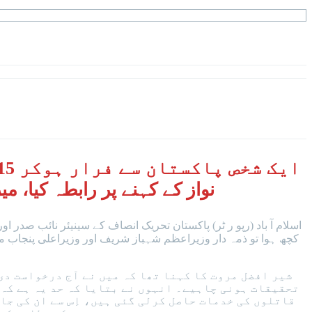
نواز کے کہنے پر رابطہ کیا، م
اسلام آ باد (رپو ر ٹر) پاکستان تحریک انصاف کے سینیئر نائب صدر
کچھ ہوا تو ذمہ دار وزیراعظم شہباز شریف اور وزیراعلی پنجاب مری
شیر افضل مروت کا کہنا تھا کہ میں نے آج درخواست دی 
تحقیقات ہونی چاہیے۔ انہوں نے بتایا کہ حد یہ ہے کہ م