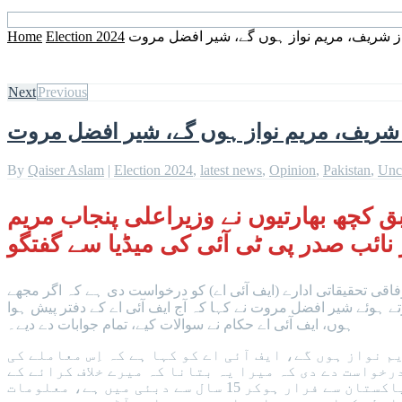
از شریف، مریم نواز ہوں گے، شیر افضل مروت
Election 2024
Home
Next
Previous
ز شریف، مریم نواز ہوں گے، شیر افضل مروت
By
Qaiser Aslam
|
Election 2024
,
latest news
,
Opinion
,
Pakistan
,
Unc
علومات کے مطابق کچھ بھارتیوں نے وزیراعلی پنجاب مریم
 نائب صدر پی ٹی آئی کی میڈیا سے گفتگو
فاقی تحقیقاتی ادارے (ایف آئی اے) کو درخواست دی ہے کہ اگر مجھے
تے ہوئے شیر افضل مروت نے کہا کہ آج ایف آئی اے کے دفتر پیش ہوا
ہوں، ایف آئی اے حکام نے سوالات کیے، تمام جوابات دے دیے۔
 نواز ہوں گے، ایف آئی اے کو کہا ہے کہ اِس معاملے کی
رخواست دے دی کہ میرا یہ بتانا کہ میرے خلاف کرائے کے
قاتلوں کی خدمات حاصل کرلی گئی ہیں، اِس سے ان کی جان کو خطرہ ہوگیا ہے۔ شیر افضل مروت نے کہا کہ ایک شخص پاکستان سے فرار ہوکر 15 سال سے دبئی میں ہے، معلومات