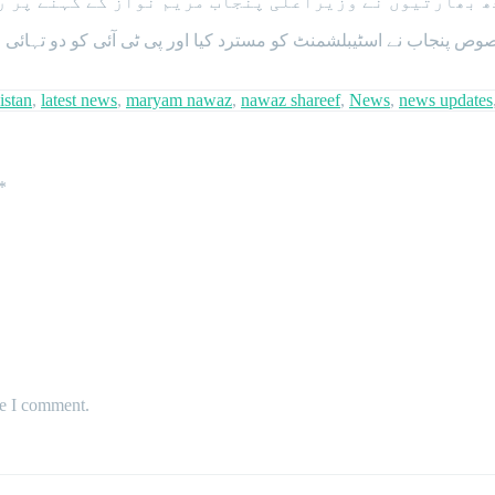
ھ بھارتیوں نے وزیراعلی پنجاب مریم نواز کے کہنے پر ر
istan
,
latest news
,
maryam nawaz
,
nawaz shareef
,
News
,
news updates
*
me I comment.