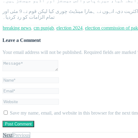
ابطہ کیا، میرے پاس وائس میسجز اور آڈیو میسجز ہیں۔
ان کا کہنا تھا کہ 8 فروری کو پورے ملک میں انقلاب آیا جب بالخصوص پنجاب نے اسٹیبلشمنٹ کو مسترد کیا اور پی ٹی آئی کو دو تہائی اکثریت دی، انہوں نے ہمارا مینڈیٹ چوری کیا لیکن قوم نے 9 مئی اور
تمام الزامات کو رد کردیا۔
breaking news
,
cm punjab
,
election 2024
,
election commission of pak
Leave a Comment
Your email address will not be published.
Required fields are marked
Save my name, email, and website in this browser for the next ti
Next
Previous