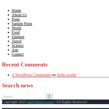
Home
About Us
Posts
Sample Posts
World
Food
Opinion
Travel
Science
Arts
Contact
Recent Comments
A WordPress Commenter
on
Hello world!
Search news
Copyright 2025
dailyhinews.com
| All Rights Reserved