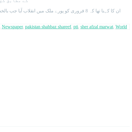
کے مطابق کچ
,
Newspaper
,
pakistan shahbaz shareef
,
pti
,
sher afzal marwat
,
World