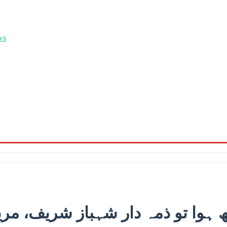
 ہوا تو ذمہ دار شہباز شریف، مر