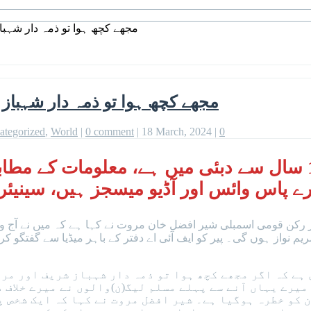
مجھے کچھ ہوا تو ذمہ دار شہب
مجھے کچھ ہوا تو ذمہ دار شہبا
ategorized
,
World
|
0 comment
|
18 March, 2024
|
0
ایک شخص پاکستان سے فرار ہوکر 15 سال سے دبئی میں ہے، م
یرے پاس وائس اور آڈیو میسجز ہیں، سینیئر
 اور رکن قومی اسمبلی شیر افضل خان مروت نے کہا ہے کہ میں نے آج و
م نواز ہوں گی۔ پیر کو ایف آئی اے دفتر کے باہر میڈیا سے گفتگو کر
ہے کہ اگر مجھے کچھ ہوا تو ذمہ دار شہباز شریف اور مریم
یرے یہاں آنے سے پہلے مسلم لیگ(ن)والوں نے میرے خلاف د