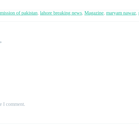
mission of pakistan
,
lahore breaking news
,
Magazine
,
maryam nawaz
,
*
me I comment.