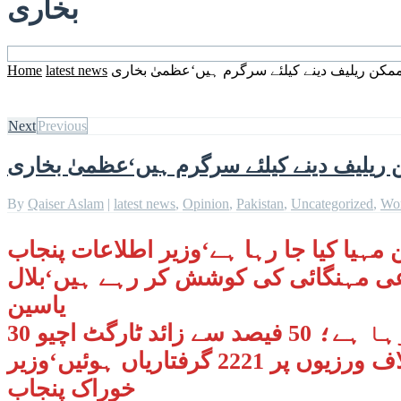
بخاری
مکن ریلیف دینے کیلئے سرگرم ہیں‘عظمیٰ بخاری
latest news
Home
Next
Previous
 ریلیف دینے کیلئے سرگرم ہیں‘عظمیٰ بخاری
By
Qaiser Aslam
|
latest news
,
Opinion
,
Pakistan
,
Uncategorized
,
Wo
ی مہنگائی کی کوشش کر رہے ہیں‘بلال
یاسین
30 ارب کی خطیر رقم سے عوام کو تاریخی اور شفاف ریلیف پیکج دیا جا رہا ہے؛ 50 فیصد سے زائد ٹارگٹ اچیو
کر لیا گیا، چار دنوں میں پرائس کنٹرول مجسٹریٹس نے 3 لاکھ معائنے کیے، 29148 خلاف ورزیوں پر 2221 گرفتاریاں ہوئیں‘وزیر
خوراک پنجاب