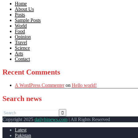
Home
About Us
Posts
Sample Posts
World
Food
Opinion
Travel
Science
Arts
Contact
Recent Comments
A WordPress Commenter
on
Hello world!
Search news
Copyright 2025
dailyhinews.com
| All Rights Reserved
Latest
Pakistan