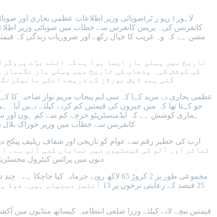
لاہور ( رپو ر ٹر)صوبائی وزیر اطلاعات عظمی بخاری اور صوبا
کانفرنس کی۔ پریس کانفرس سے خطاب میں صوبائی وزیر اطلاع
مشن ہے کہ وہ غریب کا خیال رکھے اور ضروریات زندگی کہ قیمتیں ک
تاریخ میں پہلی بار ایسا ہوا ہے کہ اتنے بڑے پروگرا
کی کوشش کی۔ پنجاب کی تاریخ میں پہلی بار نگہبان 
گئی ہے، ڈیش بورڈز کے ذریعے انکی مانیٹرنگ ب
عظمی بخاری نے مزید کہا کہ سی ایم پنجاب مریم نواز صاحبہ کا کہنا
جو کہتا تھا کہ میں چیزوں کی قیمتیں کم کرنے کیلئے نہیں آیا
ہماری کوشش ہے کہ ایڈمنسٹریٹو خرچے کم سے کم ہوں اور سبسڈ
کانفرنس سے خطاب میں وزیر خوراک بلال یاسین کا کہنا تھا کہ نگہبان ریلیف پی
دنوں میں پرائس کنٹرول مجسٹریٹس نے 3 لاکھ معائنے کیے، 29148 خلاف ورزیاں سامنے آئیں۔ گراں فروشی پر 794 ایف آئی آر درج کر کے 2221 ا
25 فیصد کے رعایتی نرخوں پر 13 