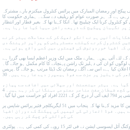
یف پیکج اور رمضان المبارک میں پرائس کنٹرول میکنزم بارے مشترکہ
 رہی ہے کہ ہر صورت عوام کو ریلیف دے سکے۔ ہماری حکومت کا
ول کرنا ایک چیلینج تھا۔ انکا کہنا تھا کہ بغیر قطار اور انتظار
کایات آئیں ہم نے انکو ٹھیک کر کے معاملات بہتر کرنے
تیں کنٹرول کرنے کیلئے مجسٹریٹس کو پراپر ٹریننگ دی
ں کہ اشیا خوردونوش کی قیمتوں میں کمی واقع ہوئی ہے۔
 کے لئے آئی ہیں۔ ہمارے ملک میں ایک وزیر اعظم ایسا بھی گزرا ہے
وگوں کو ان کی دہلیز تک راشن پہنچانے کا کام مکمل ہو جائے گا۔
علان کیا ہے، اس سے اگلے رمضان تک ڈیٹا مرتب ہو جائے گا۔پریس
ہا ہے۔ پنجاب میں 50 فیصد سے زائد ٹارگٹ اچیو کر لیا گیا ہے۔ بہتر مینجمنٹ اور سپلائی میں اضافے سے پیاز،
ٹماٹر اور آلو کی قیمتیوں میں نمایاں کمی آئی ہے۔ انہوں نے کہا کہ رمضان میں شیاطین جکڑے جاتے ہیں پھر بھی کچھ شیطان صفت عناصر مصنوعی مہنگائی کر رہے ہیں۔ 4
مجموعی طور پر 2 کروڑ 65 لاکھ روپے جرمانہ کیا جاچکا ہے۔ چند دنوں میں اشیائے خورونوش کی قیمتیں مزید نیچے لے آئیں گے۔ بلال یاسین کا مزید کہنا تھا کہ پنجاب میں 51 ایگریکلچر فئیر پرائس شاپس پر
قینی بنا رہے ہیں۔ فوڈ اتھارٹی کی ٹیمیں کی پیکنگ کے دوران اشیا
کی کوالٹی کو چیک کر رہی ہیں۔
قیمتیں نیچے لانے کیلئے وزرا ضلعی انتظامیہ کیساتھ منڈیوں میں آکشن کے عمل میں شریک ہو رہے ہیں۔ کابینہ کمیٹی کی کاوشوں سے کوکنگ آئل ایسوسی ایشن نے فی لٹر 15 روپے کی کمی کی ہے۔ پولٹری