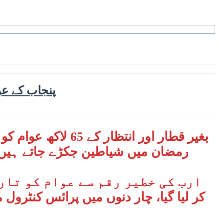
پنجاب کے عو
بغیر قطار اور انتظار کے 65 لاکھ عوام کو انکی دہلیز پر نگہبان پیکیج کے ذریعے راشن مہیا کیا جا رہا ہے‘وزیر اطلاعات پنجاب
رمضان میں شیاطین جکڑے جاتے ہیں