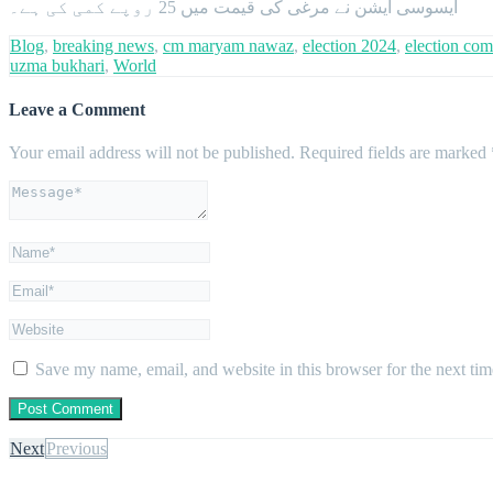
ایسوسی ایشن نے مرغی کی قیمت میں 25 روپے کمی کی ہے۔
Blog
,
breaking news
,
cm maryam nawaz
,
election 2024
,
election com
uzma bukhari
,
World
Leave a Comment
Your email address will not be published.
Required fields are marked
Save my name, email, and website in this browser for the next ti
Next
Previous