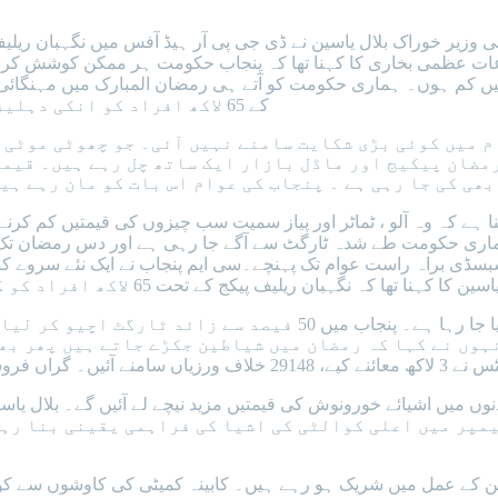
ئی وزیر خوراک بلال یاسین نے ڈی جی پی آر ہیڈ آفس میں نگہبان ریل
ات عظمی بخاری کا کہنا تھا کہ پنجاب حکومت ہر ممکن کوشش کر
م ہوں۔ ہماری حکومت کو آتے ہی رمضان المبارک میں مہنگائی کو کنٹر
کے 65 لاکھ افراد کو انکی دہلیز پر نگہبان پیکیج کے ذریعے راشن مہیا کیا جا رہا ہے۔
م میں کوئی بڑی شکایت سامنے نہیں آئی۔ جو چھوٹی موٹی ش
رمضان پیکیج اور ماڈل بازار ایک ساتھ چل رہے ہیں۔ قیم
ھی کی جا رہی ہے ۔ پنجاب کی عوام اس بات کو مان رہے ہی
 ہے کہ وہ آلو ، ٹماٹر اور پیاز سمیت سب چیزوں کی قیمتیں کم کرنے
۔ ہماری حکومت طے شدہ ٹارگٹ سے آگے جا رہی ہے اور دس رمضان تک ل
ی براہ راست عوام تک پہنچے۔سی ایم پنجاب نے ایک نئے سروے کا ا
کج کے تحت 65 لاکھ افراد کو گھر کی دہلیز پر عزت سے فوڈ ہیمپرز دیے جا رہے ہیں۔ 30
ارب کی خطیر رقم سے عوام کو تاریخی اور شفاف ریلیف پیکج دیا جا ر
فراد کو حراست میں لیا گیا۔
آئٹمز دستیاب ہیں۔ فوڈ ہیمپر میں اعلی کوالٹی کی اشیا کی فراہمی ی