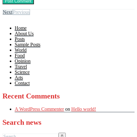
Next
Previous
Home
About Us
Posts
Sample Posts
World
Food
Opinion
Travel
Science
Arts
Contact
Recent Comments
A WordPress Commenter
on
Hello world!
Search news