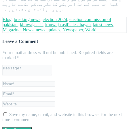
گیا،جس قسم کے خط امریکی کانگریس کو لکھے جارہے
ہیں وہ پاکستان دشمنی ہے۔
Blog
,
breaking news
,
election 2024
,
election commission of
pakistan
,
khuwaja asif
,
khuwaja asif latest bayan
,
latest news
,
Magazine
,
News
,
news updates
,
Newspaper
,
World
Leave a Comment
Your email address will not be published.
Required fields are
marked
*
Save my name, email, and website in this browser for the next
time I comment.