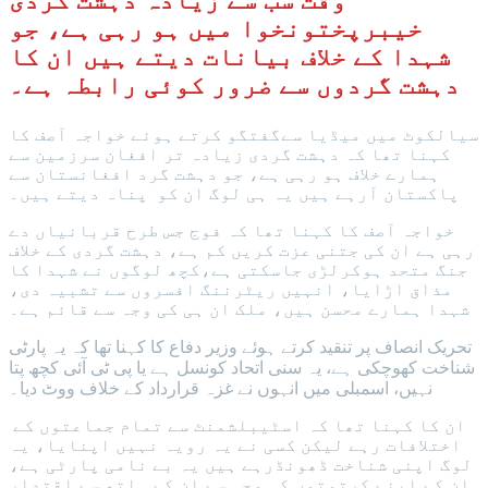
وقت سب سے زیادہ دہشت گردی
خیبرپختونخوا میں ہو رہی ہے، جو
شہدا کے خلاف بیانات دیتے ہیں ان کا
دہشت گردوں سے ضرور کوئی رابطہ ہے۔
سیالکوٹ میں میڈیا سےگفتگو کرتے ہوئے خواجہ آصف کا
کہنا تھا کہ دہشت گردی زیادہ تر افغان سرزمین سے
ہمارے خلاف ہو رہی ہے، جو دہشت گرد افغانستان سے
پاکستان آرہے ہیں یہ ہی لوگ ان کو پناہ دیتے ہیں۔
خواجہ آصف کا کہنا تھا کہ فوج جس طرح قربانیاں دے
رہی ہے ان کی جتنی عزت کریں کم ہے، دہشت گردی کے خلاف
جنگ متحد ہوکرلڑی جاسکتی ہے،کچھ لوگوں نے شہدا کا
مذاق اڑایا، انہیں ریٹرننگ افسروں سے تشبیہ دی،
شہدا ہمارے محسن ہیں، ملک ان ہی کی وجہ سے قائم ہے۔
تحریک انصاف پر تنقید کرتے ہوئے وزیر دفاع کا کہنا تھا کہ یہ پارٹی
شناخت کھوچکی ہے، یہ سنی اتحاد کونسل ہے یا پی ٹی آئی کچھ پتا
نہیں، اسمبلی میں انہوں نے غزہ قرارداد کے خلاف ووٹ دیا۔
ان کا کہنا تھا کہ اسٹیبلشمنٹ سے تمام جماعتوں کے
اختلافات رہے لیکن کسی نے یہ رویہ نہیں اپنایا، یہ
لوگ اپنی شناخت ڈھونڈرہے ہیں یہ بے نامی پارٹی ہے،
ان کے اپنے کرتوتوں کی وجہ سے ان کے ہاتھ سے اقتدار