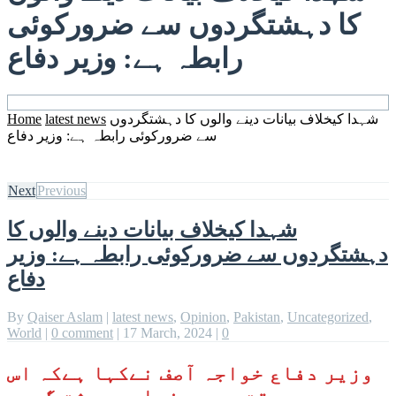
کا دہشتگردوں سے ضرورکوئی
رابطہ ہے: وزیر دفاع
شہدا کیخلاف بیانات دینے والوں کا دہشتگردوں
latest news
Home
سے ضرورکوئی رابطہ ہے: وزیر دفاع
Next
Previous
شہدا کیخلاف بیانات دینے والوں کا
دہشتگردوں سے ضرورکوئی رابطہ ہے: وزیر
دفاع
By
Qaiser Aslam
|
latest news
,
Opinion
,
Pakistan
,
Uncategorized
,
World
|
0 comment
|
17 March, 2024
|
0
وزیر دفاع خواجہ آصف نےکہا ہےکہ اس