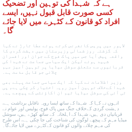
ہے کہ شہدا کی توہین اور تضحیک
کسی صورت قابل قبول نہیں، ایسے
افراد کو قانون کے کٹہرے میں لایا جائے
گا۔
لاہور میں پریس کانفرنس کرتے ہوئے عطا تارڑ نے کہا
کہ گزشتہ روز شمالی وزیرستان میں دہشت گردی کا
واقعہ پیش آیا جس میں پاک فوج کے جوان اور افسران
شہید ہوئے لیکن ایک سیاسی جماعت نے شہدا کی
قربانیوں سے متعلق سوشل میڈیا پر توہین آمیز مہم
چلائی جو قابل مذمت ہے۔
وزیر اطلاعات نے کہا کہ ایک سیاسی جماعت پہلے بھی
شہدا کےخلاف توہین آمیز رویہ اختیار کر چکی ہے، پی
ٹی آئی کی سوشل میڈیا ٹیم ان اکاؤنٹس کے پیچھے ہے۔
انہوں نے کہا کہ شہدا کے ساتھ ایسا رویہ ناقابل برداشت ہے،
دہشت گردی کےخلاف جنگ میں پاک فوج، پولیس اور عوام نے
قربانیاں دی ہیں، شہدا کے اہلخانہ کے ساتھ کھڑے ہیں، سوشل
میڈیا مہم کے پیچھے لوگوں کی شناخت کی جا چکی ہے، اس طرح
کی مہم چلانے والوں کو قانون کےکٹہرے میں لایا جائےگا۔