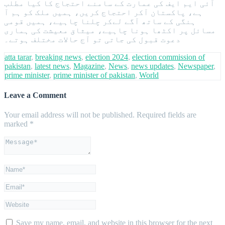
آئی ایم ایف کی عمارت کے سامنے احتجاج کا کیا مطلب
ہے، پاکستان آکر احتجاج کریں، ہمیں ملک کو ہم آ
ہنگی کے ساتھ آگے لےکر چلنا چاہیے، ہمیں قومی
مسائل پر اکٹھا ہونا چاہیے، میثاق معیشت کی ہماری
دعوت قبول کی جاتی تو آج حالات مختلف ہوتے۔
atta tarar
,
breaking news
,
election 2024
,
election commission of
pakistan
,
latest news
,
Magazine
,
News
,
news updates
,
Newspaper
,
prime minister
,
prime minister of pakistan
,
World
Leave a Comment
Your email address will not be published.
Required fields are
marked
*
Save my name, email, and website in this browser for the next