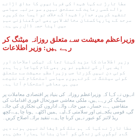
عطا تارڑ نے کہا شہدا کی قربانیوں کا مذاق اڑانے
والے کسی رعایت کے مستحق نہیں، سو مرتبہ سیاسی
تنقید کریں، خدارا شہدا کے خلاف تو ایسا مت کریں،
سرحد کے پارپاکستان مخالف لابی بھی اس گھناؤنی مہم
میں اپنا حصہ ڈال رہی ہے۔
وزیراعظم معیشت سے متعلق روزانہ میٹنگ کر
رہے ہیں: وزیر اطلاعات
وزیر اطلاعات کا مزید کہنا تھا کہ ٹیکس اصلاحات اور
ایف بی آر کی تنظیم نو پر بھی کام کیاجا رہا ہے،
کوئی دن نہیں گزرتا جب وزیراعظم معیشت سے متعلق
کوئی میٹنگ نہ کرتےہوں، سیاسی استحکام کے نتیجے
میں ہی معاشی استحکام آتا ہے۔
انہوں نے کہا کہ وزیراعظم روزانہ کی بنیاد پر اقتصادی معاملات پر
میٹنگ کر رہےہیں، ملکی معاشی صورتحال فوری اقدامات کی
متقاضی ہے، خسارے میں جانے والے اداروں کی نجکاری کی جائے
گی، قومی یکجہتی اور سلامتی کےلیے ہمیں اکٹھے ہونا چاہیے،کچھ
ریڈ لائنز کو عبور نہیں کرنا چاہیے، تنقید برائے اصلاح کریں۔
عطا تارڑ نے کہا کہ ہم ملک کو ڈیفالٹ نہیں ہونے دیں
گے، لوگوں کی زندگی کو آسان بنانا ہمارا مشن ہے،