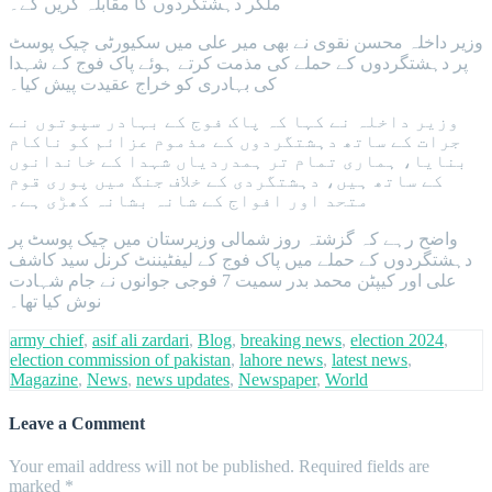
ملکر دہشتگردوں کا مقابلہ کریں گے۔
وزیر داخلہ محسن نقوی نے بھی میر علی میں سکیورٹی چیک پوسٹ
پر دہشتگردوں کے حملے کی مذمت کرتے ہوئے پاک فوج کے شہدا
کی بہادری کو خراج عقیدت پیش کیا۔
وزیر داخلہ نے کہا کہ پاک فوج کے بہادر سپوتوں نے
جرات کے ساتھ دہشتگردوں کے مذموم عزائم کو ناکام
بنایا، ہماری تمام تر ہمدردیاں شہدا کے خاندانوں
کے ساتھ ہیں، دہشتگردی کے خلاف جنگ میں پوری قوم
متحد اور افواج کے شانہ بشانہ کھڑی ہے۔
واضح رہے کہ گزشتہ روز شمالی وزیرستان میں چیک پوسٹ پر
دہشتگردوں کے حملے میں پاک فوج کے لیفٹیننٹ کرنل سید کاشف
علی اور کیپٹن محمد بدر سمیت 7 فوجی جوانوں نے جام شہادت
نوش کیا تھا۔
army chief
,
asif ali zardari
,
Blog
,
breaking news
,
election 2024
,
election commission of pakistan
,
lahore news
,
latest news
,
Magazine
,
News
,
news updates
,
Newspaper
,
World
Leave a Comment
Your email address will not be published.
Required fields are
marked
*