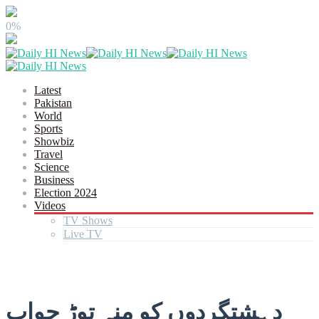
0%
Latest
Pakistan
World
Sports
Showbiz
Travel
Science
Business
Election 2024
Videos
TV Shows
Live TV
دہشتگردوں کو منہ توڑ جواب