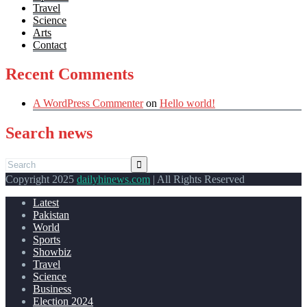
Travel
Science
Arts
Contact
Recent Comments
A WordPress Commenter
on
Hello world!
Search news
Copyright 2025
dailyhinews.com
| All Rights Reserved
Latest
Pakistan
World
Sports
Showbiz
Travel
Science
Business
Election 2024