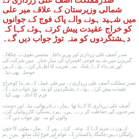
صدرمملکت آصف علی زرداری نے
شمالی وزیرستان کے علاقے میر علی
میں شہید ہونے والے پاک فوج کے جوانوں
کو خراج عقیدت پیش کرتے ہوئے کہا کہ
دہشتگردوں کو منہ توڑ جواب دیں گے۔
صدر آصف علی زرداری اور وزیر داخلہ محسن نقوی نے چکلالہ
گیریژن میں شہید فوجی افسران کی نماز جنازہ میں شرکت کی
اور شہداء کے اہلخانہ سے تعزیت کا اظہار کرتے ہوئے انہیں
حوصلہ بھی دیا۔
صدر مملکت آصف علی زرداری نے میرعلی حملے کے شہدا کوخراج
عقیدت پیش کرتے ہوئے دہشتگردوں کو منہ توڑ جواب دینے کے
عزم کا اعادہ بھی کیا۔
آصف علی زرداری کا کہنا تھا ہمارے بہادربھائی، بیٹے اور دوست
سرحدوں کی حفاظت کر رہے ہیں، ہم دہشتگرد کارروائیاں کرنے
والوں کو منہ توڑ جواب دیں گے۔
انہوں نے مزید کہا کہ وعدہ کرتے ہیں کہ ہمارے بیٹوں کا خون
رائیگاں نہیں جائیگا، پاکستان کے عوام اور فوج ایک ساتھ ہیں، ہم