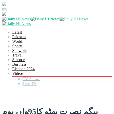
0%
Latest
Pakistan
World
Sports
Showbiz
Travel
Science
Business
Election 2024
Videos
TV Shows
Live TV
بیگم نصرت بھٹو کا95واں یوم