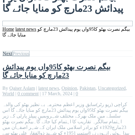
پیدائش 23مارچ کو منایا جائے گا
Home
latest news
بیگم نصرت بھٹو کا95واں یوم پیدائش 23مارچ کو
منایا جائے گا
Next
Previous
بیگم نصرت بھٹو کا95واں یوم پیدائش
23مارچ کو منایا جائے گا
By
Qaiser Aslam
|
latest news
,
Opinion
,
Pakistan
,
Uncategorized
,
World
|
0 comment
|
17 March, 2024
|
0
کراچی (رپو رٹر)سابق وزیر اعظم محترمہ بے نظیر بھٹو کی والدہ
بیگم نصرت بھٹو کا95واں یوم پیدائش 23مارچ کو منایا جائے گا اس
سلسلے میں ملک بھرکے مختلف شہروںمیں پیپلز پارٹی کے زیر
اہتمام سالگرہ تقاریب کا اہتمام کیا جائے گا۔بیگم نصرت بھٹو
23مارچ1929ء کو برادر اسلامی ملک ایران کے شہر اصفہان میں
پیدا ہوئیں انہوں نے 8ستمبر1951ء کو شہید ذوالفقار علی بھٹو سے