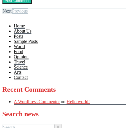
Next
Previous
Home
About Us
Posts
Sample Posts
World
Food
Opinion
Travel
Science
Arts
Contact
Recent Comments
A WordPress Commenter
on
Hello world!
Search news