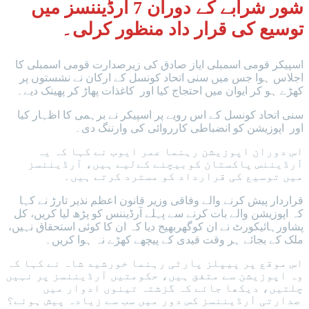
شور شرابے کے دوران 7 آرڈیننسز میں
توسیع کی قرار داد منظور کرلی۔
اسپیکر قومی اسمبلی ایاز صادق کی زیرصدارت قومی اسمبلی کا
اجلاس ہوا جس میں سنی اتحاد کونسل کے ارکان نے نشستوں پر
کھڑے ہو کر ایوان میں احتجاج کیا اور کاغذات پھاڑ کر پھینک دیے۔
سنی اتحاد کونسل کے اس رویے پر اسپیکر نے برہمی کا اظہار کیا
اور اپوزیشن کو انضباطی کارروائی کی وارننگ دی۔
اس دوران اپوزیشن رہنما عمر ایوب نے کہا کہ یہ
آرڈیننس پاکستان کوبیچنے کےلیے ہیں، آرڈیننسز
میں توسیع کی قرارداد کو مسترد کرتے ہیں۔
قراردار پیش کرنے والے وفاقی وزیر قانون اعظم نذیر تارڑ نے کہا
کہ اپوزیشن والے بات کرنے سے پہلے آرڈیننس کو پڑھ لیا کریں، کل
پشاورہائیکورٹ نے ان کوگھربھیج دیا کہ ان کا کوئی استحقاق نہیں،
ملک کے بجائے ہر وقت قیدی کے پیچھے کھڑے نہ ہوا کریں۔
اس موقع پر پیپلز پارٹی رہنما خورشید شاہ نے کہا کہ
وہ اپوزیشن سے متفق ہیں، حکومتیں آرڈیننسز پر نہیں
چلتیں، دیکھا جائے کہ گزشتہ تینوں ادوار میں
صدارتی آرڈیننسز کس دور میں سب سے زیادہ پیش ہوئے؟