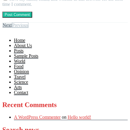
time I comment.
Next
Previous
Home
About Us
Posts
Sample Posts
World
Food
Opinion
Travel
Science
Arts
Contact
Recent Comments
A WordPress Commenter
on
Hello world!
Search news