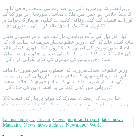
وزیراعظم شہبازشریف کی زیر صدارت نئی منتخب وفاقی کابینہ
کا پہلا اجلاس ہوا جس میں ملکی معاشی صورتحال پر غور کیا گیا
اور اہم فیصلے کیے گئے۔وفاقی کابینہ نے کیلوں اورپیاز کی برآمد پر
15 اپریل 2024 تک پابندی عائد کرنے کی منظوری دی۔
کیلے اور پیاز کی برآمد پرپابندی مارکیٹ میں وافر دستیابی یقینی
بنانے کیلئے عائد کی گئی۔وزیراعظم شہباز شریف نے ہدایت کی کہ
اشیائےخوردونوش کی قیمتوں کے کنٹرول کیلئے فوری کمیٹی قائم
کی جائے۔ کابینہ کا کہنا ہے کہ کمیٹی صوبائی حکومتوں سے ملکر
اشیائے خورونوش کی قیمتوں کی کڑی نگرانی کرے گی۔
وزیراعظم نے اشیائےضروریہ کی قیمتوں میں غیرضروری اضافے
اور ناجائزمنافع خوری کے خلاف سخت کارروائی کی بھی ہدایت
کی۔شہباز شریف کا کہنا تھاکہ منافع خوری کے خلاف سخت
کارروائی میں کوئی کوتاہی برداشت نہیں کی جائے گی۔
خیال رہے کہ رمضان المبارک کے موقع پر پیاز کی قیمت 300
روپے فی کلو تک پہنچ چکی ہے جبکہ اشیائے خوردونوش
کی قیمتیں بھی آسمان کو چھو رہی ہیں۔
banana and pyaz
,
breaking news
,
imprt and export
,
latest news
,
Magazine
,
News
,
news updates
,
Newspaper
,
World