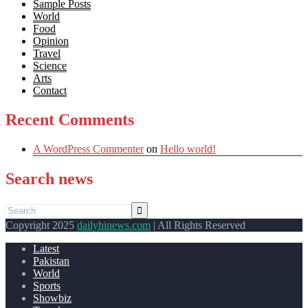
Sample Posts
World
Food
Opinion
Travel
Science
Arts
Contact
Recent Comments
A WordPress Commenter
on
Hello world!
Search news
Copyright 2025
dailyhinews.com
| All Rights Reserved
Latest
Pakistan
World
Sports
Showbiz