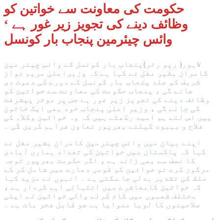
حکومت کی معاونت سے خواتین کو
وظائف دینے کی تجویز زیر غور ہے ‘
وائس چیئرمین پنجاب بار کونسل
لاہور( رپو رٹر)پنجاب بار کونسل کے وائس چیئر مین
کامران بشیر مغل نے کہا ہے کہ وزیراعلیٰ مریم نواز
شریف کو جلد پنجاب بار کونسل کے دورے کی دعوت دی
جائے گی ، پنجاب حکومت کی معاونت سے خواتین کو
وظائف دینے کی تجویز زیر غور ہے جس پر موثر پیشرفت
کی جائے گی ، وزیر اعلیٰ پنجاب خود بھی ایک خاتون
ہیں اس لئے ہم امید رکھتے ہیں کہ وہ خواتین وکلاء کی
فلاح و بہبود کیلئے بھرپور تعاون فراہم کریں گی ۔
اپنے بیان میں وائس چیئرمین کامران بشیر مغل نے
کہا کہ پاکستان میں خواتین کی تعداد ہماری آبادی
کا نصف سے بھی زائد ہے ، اگر حکومت بھرپور توجہ
مرکوز کرے تو خواتین کو قومی دھارے میں شامل کر کے
ملک کی تقدیر بدلی جا سکتی ہے ۔ انہوں نے مزید کہا
کہ خواتین کامعاشرے میں انتہائی اہم کردار ہے ،
مختلف شعبوں میں کام کرنے والی خواتین نے اپنی
صلاحیتوں کا لوہا منوایا ہے جو قابل فخر بات ہے ۔