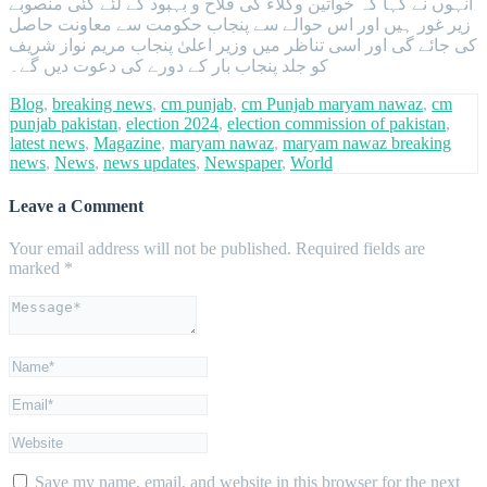
انہوں نے کہا کہ خواتین وکلاء کی فلاح و بہبود کے لئے کئی منصوبے
زیر غور ہیں اور اس حوالے سے پنجاب حکومت سے معاونت حاصل
کی جائے گی اور اسی تناظر میں وزیر اعلیٰ پنجاب مریم نواز شریف
کو جلد پنجاب بار کے دورے کی دعوت دیں گے۔
Blog
,
breaking news
,
cm punjab
,
cm Punjab maryam nawaz
,
cm
punjab pakistan
,
election 2024
,
election commission of pakistan
,
latest news
,
Magazine
,
maryam nawaz
,
maryam nawaz breaking
news
,
News
,
news updates
,
Newspaper
,
World
Leave a Comment
Your email address will not be published.
Required fields are
marked
*
Save my name, email, and website in this browser for the next