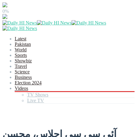
0%
Latest
Pakistan
World
Sports
Showbiz
Travel
Science
Business
Election 2024
Videos
TV Shows
Live TV
آئی سی سی اجلاس، محسن