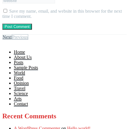
Save my name, email, and website in this browser for the next
time I comment.
Next
Previous
Home
About Us
Posts
Sample Posts
World
Food
Opinion
Travel
Science
Arts
Contact
Recent Comments
A WordPress Commenter
on
Hello world!