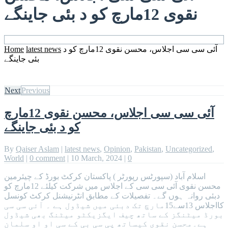
نقوی 12مارچ کو د بئی جاینگے
Home
latest news
آئی سی سی اجلاس، محسن نقوی 12مارچ کو د
بئی جاینگے
Next
Previous
آئی سی سی اجلاس، محسن نقوی 12مارچ
کو د بئی جاینگے
By
Qaiser Aslam
|
latest news
,
Opinion
,
Pakistan
,
Uncategorized
,
World
|
0 comment
|
10 March, 2024
|
0
اسلام آباد (سپورٹس رپورٹر ) پاکستان کرکٹ بورڈ کے چیئرمین
محسن نقوی آئی سی سی کے اجلاس میں شرکت کیلئے 12مارچ کو
دبئی روانہ ہوں گے۔ تفصیلات کے مطابق انٹرنیشنل کرکٹ کونسل
کااجلاس 13سے15مارچ تک دبئی میں شیڈول ہے ۔ آئی سی سی
بورڈ میٹنگز کے ساتھ چیف ایگزیکٹو میٹنگ بھی شیڈول
ہے۔محسن نقوی کیساتھ پی سی بی کے سی او او سلمان