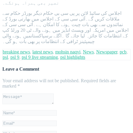
نصیر بھی ہمراہ ہونگے۔
اجلاس کی سائیڈ لائن پر پی سی بی حکام دیگر بورڈز حکام سے
ملاقات کریں گے۔آئی سی سی کے اجلاس میں بھارتی بورڈ کے
نمائندوں سے بھی بات چیت ہونے کا امکان ہے۔آئی سی سی کے
اجلاس میں امریکہ اور ویسٹ انڈیز میں ہونے والے ٹی 20 ورلڈ کپ
کے انتظامات کا جائزہ لیا جائے گا ۔اگلے برسپاکستانمیں ہونے والی
چیمپئینز ٹرافی کے انتظامات پر بھی بات ہو گی۔
breaking news
,
latest news
,
mohsin naqvi
,
News
,
Newspaper
,
pcb
,
psl
,
psl 9
,
psl 9 live streaming
,
psl highlights
Leave a Comment
Your email address will not be published.
Required fields are
marked
*