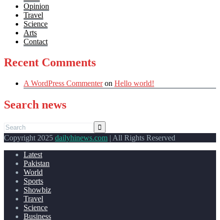
Opinion
Travel
Science
Arts
Contact
Recent Comments
A WordPress Commenter
on
Hello world!
Search news
Copyright 2025
dailyhinews.com
| All Rights Reserved
Latest
Pakistan
World
Sports
Showbiz
Travel
Science
Business