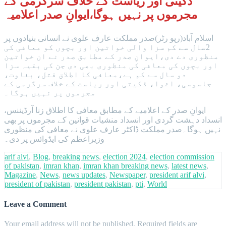
ڈکیتی اور ریاست کے خلاف سرگرمی کے
مجرموں پر نہیں ہوگا،ایوانِ صدر اعلامیہ
اسلام آباد(رپو رٹر)صدر مملکت عارف علوی نے انسانی بنیادوں پر
2سال سے کم سزا والی خواتین اور بچوں کو معافی کی
منظوری دے دی،ایوانِ صدر کے مطابق صدر نے ان خواتین
اور بچوں کی معافی کی منظوری بھی دی جن کی بقیہ سزا
دو سال سے کم ہے،معافی کا اطلاق قتل، بغاوت،
جاسوسی، اغوا، ڈکیتی اور ریاست کے خلاف سرگرمی کے
مجرموں پر نہیں ہوگا۔
ایوانِ صدر کے اعلامیے کے مطابق معافی کا اطلاق زنا آرڈیننس،
انسداد دہشت گردی اور انسداد منشیات قوانین کے مجرموں پر بھی
نہیں ہوگا۔صدر مملکت ڈاکٹر عارف علوی نے معافی کی منظوری
وزیراعظم کی ایڈوائس پر دی۔
arif alvi
,
Blog
,
breaking news
,
election 2024
,
election commission
of pakistan
,
imran khan
,
imran khan breaking news
,
latest news
,
Magazine
,
News
,
news updates
,
Newspaper
,
president arif alvi
,
president of pakistan
,
president pakistan
,
pti
,
World
Leave a Comment
Your email address will not be published.
Required fields are