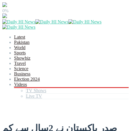
0%
Latest
Pakistan
World
Sports
Showbiz
Travel
Science
Business
Election 2024
Videos
TV Shows
Live TV
صدر پاکستان نے 2سال سے کم