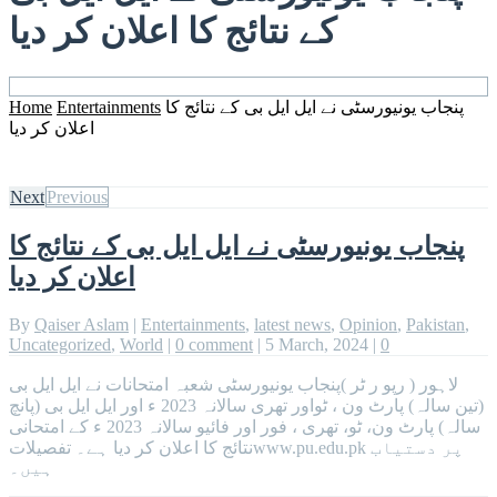
کے نتائج کا اعلان کر دیا
Home
Entertainments
پنجاب یونیورسٹی نے ایل ایل بی کے نتائج کا
اعلان کر دیا
Next
Previous
پنجاب یونیورسٹی نے ایل ایل بی کے نتائج کا
اعلان کر دیا
By
Qaiser Aslam
|
Entertainments
,
latest news
,
Opinion
,
Pakistan
,
Uncategorized
,
World
|
0 comment
|
5 March, 2024
|
0
لاہور ( رپو ر ٹر )پنجاب یونیورسٹی شعبہ امتحانات نے ایل ایل بی
(تین سالہ) پارٹ ون ، ٹواور تھری سالانہ 2023 ء اور ایل ایل بی (پانچ
سالہ) پارٹ ون، ٹو، تھری ، فور اور فائیو سالانہ 2023 ء کے امتحانی
نتائج کا اعلان کر دیا ہے۔ تفصیلاتwww.pu.edu.pk پر دستیاب
ہیں۔