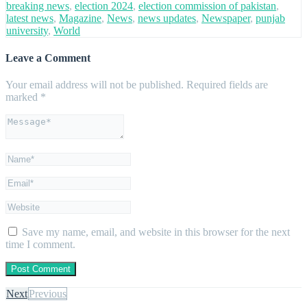
breaking news
,
election 2024
,
election commission of pakistan
,
latest news
,
Magazine
,
News
,
news updates
,
Newspaper
,
punjab
university
,
World
Leave a Comment
Your email address will not be published.
Required fields are
marked
*
Save my name, email, and website in this browser for the next
time I comment.
Next
Previous