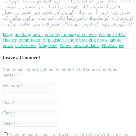
کہا کہ پنجاب میں کم آمدن والے بے گھر افراد کو بنے بنائے گھر دیئے
جائیں گے،غریب کیلئے چھت مہیا کرنا ہمار امنشور ہے،وعدہ
ضرور پورا کریں گے،بنے بنائے گھروں کی تعمیر میں تعمیراتی معیار
اورپائیدار ی کو ملحوظ خاطر رکھا جائے۔کم آمدنی والوں لوگوں کے
لئے گھر شہروں کے قریب ہوں تاکہ آمدورفت میں آسانی ہو گی۔
Blog
,
breaking news
,
cm punjam maryam nawaz
,
election 2024
,
election commission of pakistan
,
lahore breaking news
,
lahore
news
,
latest news
,
Magazine
,
News
,
news updates
,
Newspaper
Leave a Comment
Your email address will not be published.
Required fields are
marked
*
Save my name, email, and website in this browser for the next