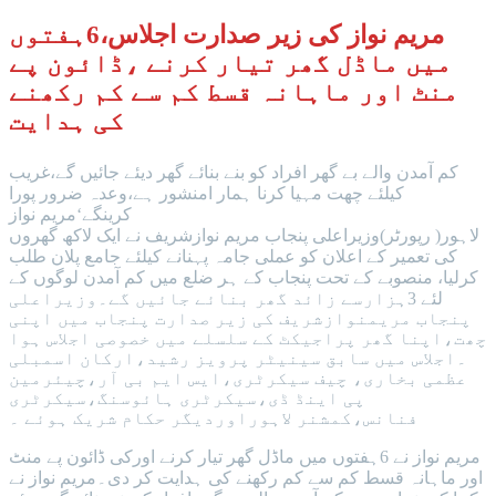
مریم نواز کی زیر صدارت اجلاس،6ہفتوں
میں ماڈل گھر تیار کرنے ،ڈائون پے
منٹ اور ماہانہ قسط کم سے کم رکھنے
کی ہدایت
کم آمدن والے بے گھر افراد کو بنے بنائے گھر دیئے جائیں گے،غریب
کیلئے چھت مہیا کرنا ہمار امنشور ہے،وعدہ ضرور پورا
کرینگے‘مریم نواز
لاہور( رپورٹر)وزیراعلی پنجاب مریم نوازشریف نے ایک لاکھ گھروں
کی تعمیر کے اعلان کو عملی جامہ پہنانے کیلئے جامع پلان طلب
کرلیا، منصوبے کے تحت پنجاب کے ہر ضلع میں کم آمدن لوگوں کے
لئے 3ہزارسے زائد گھر بنائے جائیں گے۔وزیراعلی
پنجاب مریمنوازشریف کی زیر صدارت پنجاب میں اپنی
چھت،اپنا گھر پراجیکٹ کے سلسلے میں خصوصی اجلاس ہوا
۔اجلاس میں سابق سینیٹر پرویز رشید،ارکان اسمبلی
عظمی بخاری، چیف سیکرٹری،ایس ایم بی آر،چیئرمین
پی اینڈ ڈی،سیکرٹری ہائوسنگ،سیکرٹری
فنانس،کمشنر لاہوراوردیگر حکام شریک ہوئے ۔
مریم نواز نے 6ہفتوں میں ماڈل گھر تیار کرنے اورکی ڈائون پے منٹ
اور ماہانہ قسط کم سے کم رکھنے کی ہدایت کر دی۔مریم نواز نے