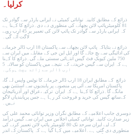
کرلیا۔
ذرائع کے مطابق کابینہ توانائی کمیٹی نے ایرانی بارڈر سے گوادر تک
81 کلومیٹرپائپ لائن بچھانے کی منظوری دے دی۔ذرائع کا کہنا ہے
کہ ایرانی بارڈر سے گوادر تک پائپ لائن کی تعمیر پر 45 ارب روپے
لاگت آئے گی۔
ذرائع نے بتایاکہ پائپ لائن بچھانے سے پاکستان 18 ارب ڈالر جرمانے
کی ادائیگی سے بچ جائے گا اور ایل این جی کے مقابلے میں ایران سے
750 ملین کیوبک فٹ گیس انتہائی سستی ملے گی۔ذرائع کا کہنا
ہے کہ ایران سے گیس خریدنے کے نتیجے میں پاکستان کو سالانہ 5
ارب ڈالر سے زائد بچت ہوگی۔
ذرائع کے مطابق ایران 18 ارب ڈالر جرمانے کا نوٹس واپس لے گا،
پاکستان امریکا سے آئی پی منصوبے پر پابندیوں سے استثنیٰ بھی
مانگے گا۔ذرائع کا کہنا ہے کہ ایران ترکیہ،عراق اور آذربائیجان
کےساتھ گیس کی خرید و فروخت کر رہا ہے جس پرپابندیاں لاگو
نہیں۔
دوسری جانب اعلامیے کے مطابق نگران وزیر توانائی محمد علی کی
زیر صدارت کابینہ توانائی کمیٹی اجلاس میں ایران سے گیس درآمد
کے لیے ایران سرحد تک 80 کلومیٹر پائپ لائن تعمیر کرنے کی
منطوری دی گئی ہے۔اعلامیے میں کہا گیا ہے کہ پاکستان کے اندر