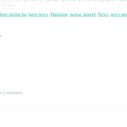
بعد ازا
ahore puchta ha
,
latest news
,
Magazine
,
nawaz shareef
,
News
,
news upd
*
me I comment.