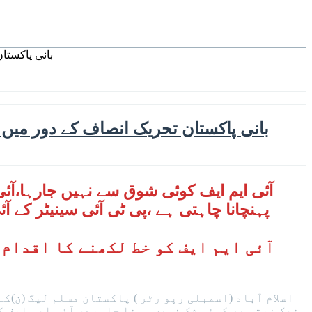
بانی پاکستا
بانی پاکستان تحریک انصاف کے دور میں ب
آئی ایم ایف کوئی شوق سے نہیں جارہا،آئ
پہنچانا چاہتی ہے ،پی ٹی آئی سینیٹر کے ا
اسلام آباد (اسمبلی رپو رٹر ) پاکستان مسلم لیگ (ن)
نیک نیتی پر کوئی شک نہیں ہونا چاہیے، آئی ایم ایف ک