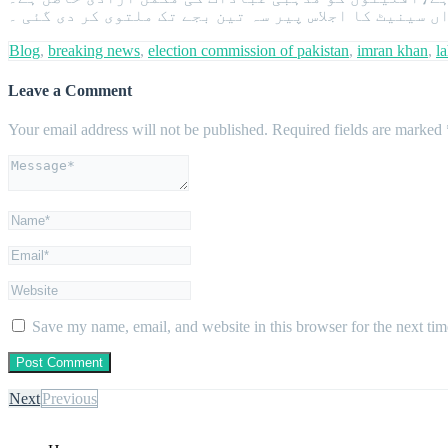
ں سینیٹ کا اجلاس پیر سہ تین بجے تک ملتوی کر دی گئی ۔
Blog
,
breaking news
,
election commission of pakistan
,
imran khan
,
l
Leave a Comment
Your email address will not be published.
Required fields are marked
Save my name, email, and website in this browser for the next ti
Next
Previous