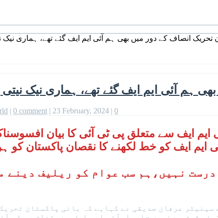
ن تحریک انصاف کے دور میں بھی ہم آئی ایم ایف گئے تھے، ہماری نیک
ھی ہم آئی ایم ایف گئے تھے، ہماری نیک نیت
rld
|
0 comment
|
23 February, 2024
|
0
ی ایم ایف سے متعلق پی ٹی آئی کا بیان افسوسنا
ٓئی ایم ایف کو خط لکھنے کا نقصان پاکستان کو ہوگ
کے سینیٹر عرفان صدیقی نے کہاہے کہ بانی پاکستان تحریک 
وئی شوق سے نہیں جارہا،آئی ایم ایف سے متعلق پی ٹی آئ