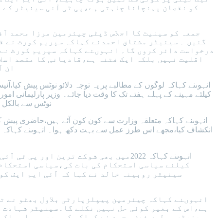
کو نقصان پہنچانا چاہتی ہے،پی ٹی آئی سینیٹر کے 
جمعہ کو سینیٹ کا اجلاس ڈپٹی چیئرمین مرزا محمد ا
گئیں ۔ سینیٹر مشتاق احمدنے کہاکہ سپریم کورٹ نے قا
درخواست دائر کروں گا۔ انہوںنے کہاکہ سپریم کورٹ نے 
اقلیت نہیں بلکہ ایک فتنہ ہے،قادیانی کا مقصد اسلام
ان ا
انہوںنے کہاکہ لوگوں کے مطالبے پر یہ توجہ دلائو نوٹس پیش کیا،آئ
کیلئے مہینے کے پہلے ہفتے تک کا وقت دیا جائے۔ وزیر پارلیمانی ام
نوٹس سے بالکل ا
انہوںنے کہاکہ متعلقہ وزارت سے کون کون آئے ہیں،حاضری پیش کر
انہوںنے کہاکہ 2022میں بھی شوکت ترین
کیلئے سیاسی استحکام کی بات کی،سیاسی استحکام ک
انہوںنے کہاکہ چیئرمین پیپلزپارٹی بلاول بھٹو نے تق
ہے،اس کے بغیر کوئی حل نہیں نکلے گا۔سینیٹر شہادت اع
سینیٹر مولوی فیض محمد نے کہاکہ کسی بھی مسلم ملک م