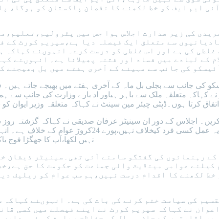
آئی ایم ایف کو خط لکھنے کا نقصان پاکستان کو ہوگا، پ
ٓفریدی کی زیر صدارت اجلاس ہوا جس میں پٹرولیم،تعلیم،
دیانیوں سے متعلق ایک فیصلہ دیا ہے،سپریم کورٹ کے فیص
غلطی کی ہے اور اس غلطی کو درست کرے۔ انہوںنے کہاکہ 
 کے لبادے میں فساد اور فتنہ پھیلانا ہے۔ انہوںنے کہاک
ٓئیسکو کی جانب سے مہینے کے آخری ہفتے میں بل بھیجنے ک
یسکو کی جانب سے بجلی بل ماہ کے آخری ہفتے میں بھیجے جاتے ہیں۔ فوز
ور نے کہاکہ متعلقہ ملک سے باہر ہیاور اد بارے وزارت کی جانب سے ہ
تفاق کرتا ہوں۔ڈپٹی چیئر مین سینٹ نے کہاکہ متعلقہ وزیر ایوان کو
یں۔ اجلاس کے دور ان سینیٹر عرفان صدیقی نے کہاکہ گزشتہ روز سین
نہیں لکھا،آپ کا جھگڑا فوج ی
 اور پی ٹی آئی کے رہنمائوں کی گفتگو سامنے آئی تھی۔سینیٹر
یلئے عوامی مینڈیٹ والی جماعت کو حکومت کا حق ہے،خط م
سیم کی سیاست ختم کرنے کی بات کی ہے۔ انہوںنے کہاکہ س
وان نے کہاکہ سپریم کورٹ نے اپنے فیصلے میں کسی قانون
یں اقلیتوں کے جان و مال کی حفاظت ریاست کی ذمہ داری 