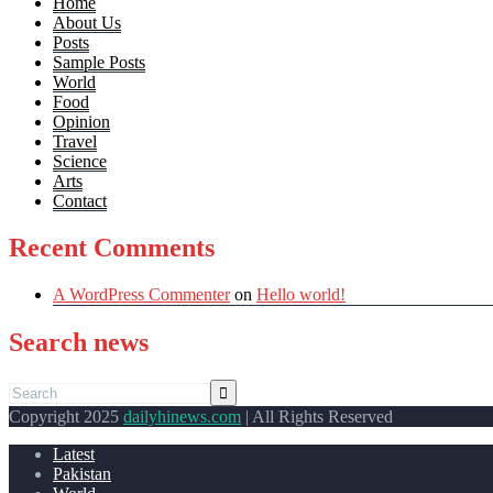
Home
About Us
Posts
Sample Posts
World
Food
Opinion
Travel
Science
Arts
Contact
Recent Comments
A WordPress Commenter
on
Hello world!
Search news
Copyright 2025
dailyhinews.com
| All Rights Reserved
Latest
Pakistan