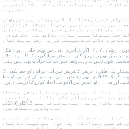
اکستان کے لیے بیرونی امداد کا راستہ روکنا کونسی حب
الوطنی ہے۔
موسمیاتی تبدیلی ،خزانہ کے کمیٹیوں کی رپورٹس پیش کی
لے میں بہت سقم ہے،میں اس فیصلے کیخلاف نظر ثانی کی
ہمارے یہاں اقلیتوں کو حقوق حاصل ہیں،قادیانی دراصل
ہ ختم نبوت کا مسئلہ ہماری ریڈ لائن ہے۔ اجلاس کے دور
یخلاف توجہ دلائو نوٹس سینیٹر فوزیہ ارشد نے پیش کیا ۔
یہ ارشد نے کہاکہ اگر بل آخری ہفتے میں بھیجا جاتا ہے تو ادائیگی
میں بریفینگ بھی نہیں دی گئی۔ مرتضیٰ سولنگی نے کہاکہ توجہ دلائو
 سنجیدہ کیوں نہیں لے رہے،وقفہ سوالات کے جوابات بھی نہیں دیتے۔
یٹر علی ظفر نے پریس کانفرنس میں آئی ایم ایف کو خط لکھنے کا
انکشاف کیا،مجھے اس طرز عمل سے بہت دکھ ہوا۔ انہوںنے کہاکہ یہ عمل کسی فرد کیخلاف نہیں،پورے 24کروڑ عوام کے خلاف ہے۔ انہوںنے کہاکہ 2018میں بھی دھاندلی ہوئی ہم نے تو آئی ایم ایف کو خط
اکسی اور سے ہے تو اسمیں بین الاقوامی امداد کو روکنا درست نہیں۔
 ذیشان خانزادہ نے کہاکہ بانی چیئرمین نے کہا معاشی استحکام
یں بھی بانی پی ٹی آئی اسکو اجاگر کرنا چاہتے ہیں۔
سینیٹر روبینہ خالد نے کہا کہ آئی ایم ایف کو خط لکھنے کا اقدام درست نہیں،ہم سب عوام کو ریلیف دینے میں ناکام ہوئے۔ انہوںنے کہاکہ ہمیں 2013اور2018کے
انتخابات پر تحفظات ہیں۔
ب کو مل بیٹھ کرحل نکالنا ہو گا،بات چیت کرنا ضرور ی
 کو نہیں چھیڑا،خاص ایف آئی آر میں فیصلہ دیا گیا۔
ہے،اقلیتوں کو مذہبی عبادات کی مکمل آزادی حاصل ہے۔