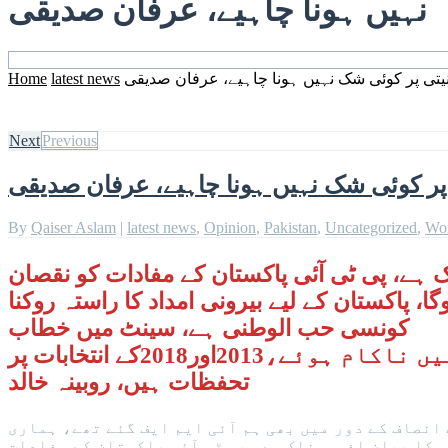
نہیں ہونا چاہیے، عرفان صدیقی
 نیتی پر کوئی شک نہیں ہونا چاہیے، عرفان صدیقی
latest news
Home
Next
Previous
ی پر کوئی شک نہیں ہونا چاہیے، عرفان صدیقی
By
Qaiser Aslam
|
latest news
,
Opinion
,
Pakistan
,
Uncategorized
,
Wo
ک ہے، پی ٹی آئی پاکستان کے مفادات کو نقصان
ا، پاکستان کے لیے بیرونی امداد کا راستہ روکنا
کونسی حب الوطنی ہے، سینٹ میں خطاب
آئی ایم ایف کو خط لکھنے کا اقدام درست نہیں،ہم سب عوام کو ریلیف دینے میں ناکام ہوئے،2013اور2018کے انتخابات پر
تحفظات ہیں، روبینہ خالد
انصاف کے دور میں بھی ہم آئی ایم ایف گئے تھے، ہماری
ی کا بیان افسوسناک ہے، پی ٹی آئی پاکستان کے مفادات