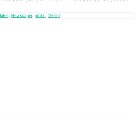
ates
,
Newspaper
,
pml n
,
World